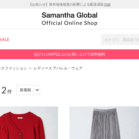
【お知らせ】熊本地域地震の影響による配送遅延
詳細
SALE
合計11,000円以上のお買い上げで送料無料
ースファッション
>
レディース アパレル・ウェア
2
：
件