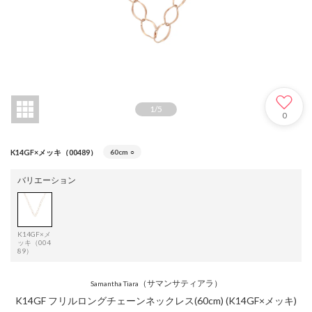
1
/
5
0
K14GF×メッキ（00489）
60cm
○
バリエーション
K14GF×メ
ッキ（004
89）
（サマンサティアラ）
Samantha Tiara
K14GF フリルロングチェーンネックレス(60cm) (K14GF×メッキ)