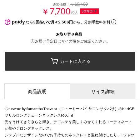
￥15,400
通常価格：
￥7,700
50%OFF
税込
なら
3回払いで月々2,566円
から。分割手数料無料
お取り寄せ商品
お届け予定日はサイズ欄をご確認ください。
カートに入れる
商品説明
サイズ詳細
◇newme by Samantha Thavasa（ニューミー バイ サマンサタバサ）のK14GF
フリルロングチェーンネックレス(60cm)
光をうけてきらきらと輝き、デコルテを美しくみせてくれるコーディネート
が華やぐロングネックレス。
シンプルなデザインなのでお手持ちのネックレスと重ね付けしたり、Tシャツ