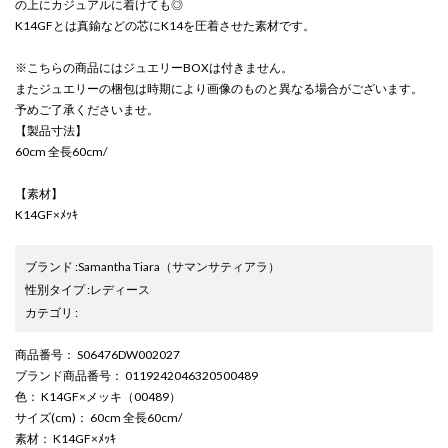
の上にカジュアルに着けても◎
K14GFとは真鍮などの芯にK14を圧着させた素材です。
※こちらの商品にはジュエリーBOXは付きません。
またジュエリーの梱包は時期により画像のものと異なる場合がございます。
予めご了承くださいませ。
【製品寸法】
60cm 全長60cm/
【素材】
K14GF×ﾒｯｷ
ブランド
:
Samantha Tiara
（サマンサティアラ）
性別タイプ
:
レディース
カテゴリ
:
商品番号
： S06476DW002027
ブランド商品番号
： 0119242046320500489
色
： K14GF×メッキ（00489）
サイズ(cm)
： 60cm 全長60cm/
素材
： K14GF×ﾒｯｷ