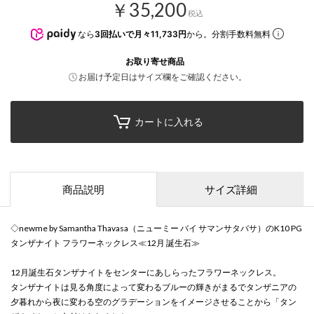
￥35,200
税込
なら
3回払いで月々11,733円
から。分割手数料無料
お取り寄せ商品
お届け予定日はサイズ欄をご確認ください。
カートに入れる
商品説明
サイズ詳細
◇newme by Samantha Thavasa（ニューミー バイ サマンサタバサ）のK10 PG
タンザナイト フラワーネックレス≪12月 誕生石≫
12月誕生石タンザナイトをセンターにあしらったフラワーネックレス。
タンザナイトは見る角度によって変わるブルーの輝きがまるでタンザニアの
夕暮れから夜に変わる空のグラデーションをイメージさせることから「タン