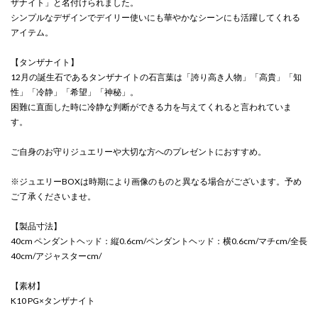
ザナイト」と名付けられました。
シンプルなデザインでデイリー使いにも華やかなシーンにも活躍してくれる
アイテム。
【タンザナイト】
12月の誕生石であるタンザナイトの石言葉は「誇り高き人物」「高貴」「知
性」「冷静」「希望」「神秘」。
困難に直面した時に冷静な判断ができる力を与えてくれると言われていま
す。
ご自身のお守りジュエリーや大切な方へのプレゼントにおすすめ。
※ジュエリーBOXは時期により画像のものと異なる場合がございます。予め
ご了承くださいませ。
【製品寸法】
40cm ペンダントヘッド：縦0.6cm/ペンダントヘッド：横0.6cm/マチcm/全長
40cm/アジャスターcm/
【素材】
K10 PG×タンザナイト