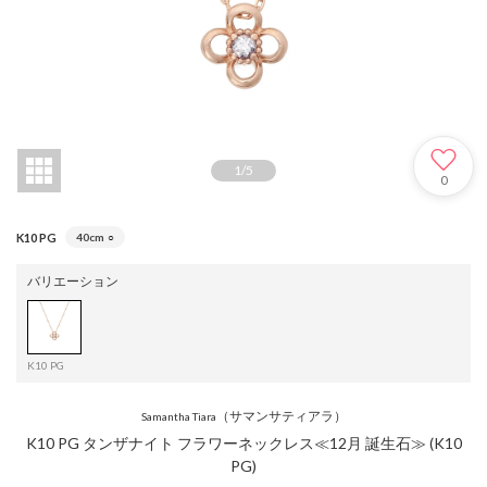
1
/
5
0
K10 PG
40cm
○
バリエーション
K10 PG
（サマンサティアラ）
Samantha Tiara
K10 PG タンザナイト フラワーネックレス≪12月 誕生石≫ (K10
PG)