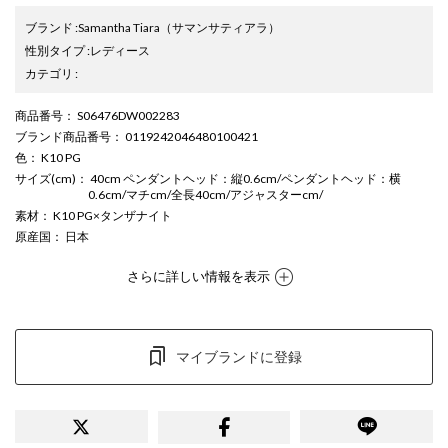
ブランド
:
Samantha Tiara
（サマンサティアラ）
性別タイプ
:
レディース
カテゴリ
:
商品番号
： S06476DW002283
ブランド商品番号
： 0119242046480100421
色
： K10 PG
サイズ(cm)
： 40cm ペンダントヘッド：縦0.6cm/ペンダントヘッド：横
0.6cm/マチcm/全長40cm/アジャスターcm/
素材
： K10 PG×タンザナイト
原産国
： 日本
さらに詳しい情報を表示
マイブランドに登録