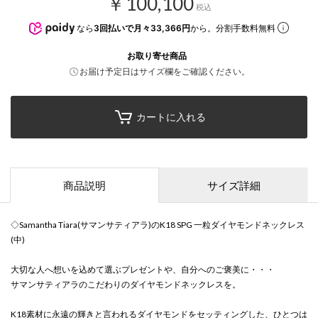
￥100,100
税込
なら
3回払いで月々33,366円
から。分割手数料無料
お取り寄せ商品
お届け予定日はサイズ欄をご確認ください。
カートに入れる
商品説明
サイズ詳細
◇Samantha Tiara(サマンサティアラ)のK18 SPG 一粒ダイヤモンドネックレス
(中)
大切な人へ想いを込めて選ぶプレゼントや、自分へのご褒美に・・・
サマンサティアラのこだわりのダイヤモンドネックレスを。
K18素材に永遠の輝きと言われるダイヤモンドをセッティングした、ひとつは