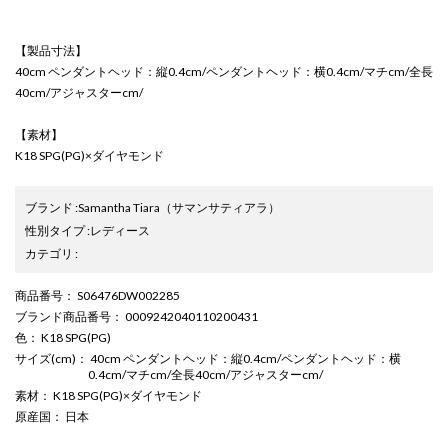
【製品寸法】
40cm ペンダントヘッド：縦0.4cm/ペンダントヘッド：横0.4cm/マチcm/全長
40cm/アジャスターcm/
【素材】
K18 SPG(PG)×ダイヤモンド
ブランド
:
Samantha Tiara
（サマンサティアラ）
性別タイプ
:
レディース
カテゴリ
:
商品番号
： S06476DW002285
ブランド商品番号
： 0009242040110200431
色
： K18 SPG(PG)
サイズ(cm)
： 40cm ペンダントヘッド：縦0.4cm/ペンダントヘッド：横
0.4cm/マチcm/全長40cm/アジャスターcm/
素材
： K18 SPG(PG)×ダイヤモンド
原産国
： 日本