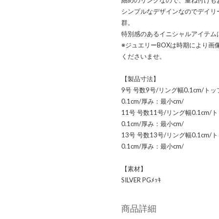
シンプルなデザインなのでデイリ
群。
特別感のあるイニシャルアイテム
※ジュエリーBOXは時期により
くださいませ。
【製品寸法】
9号 号数9号/リング幅0.1cm/ト
0.1cm/厚み：最小cm/
11号 号数11号/リング幅0.1cm/
0.1cm/厚み：最小cm/
13号 号数13号/リング幅0.1cm/
0.1cm/厚み：最小cm/
【素材】
SILVER PGﾒｯｷ
商品詳細