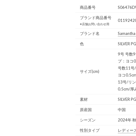
商品番号
S06476D
ブランド商品番号
0119242
※店舗お問い合わせ用
ブランド名
Samantha 
色
SILVER 
9号 号数9
プ：ヨコ0.
号数11号
サイズ(cm)
ヨコ0.5c
13号/リ
0.5cm/
素材
SILVER P
原産国
中国
シーズン
2024年 
性別タイプ
レディー