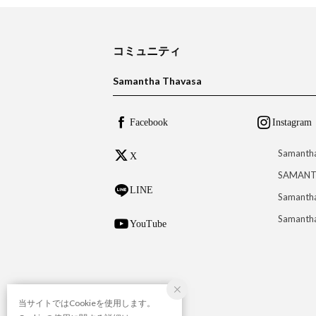
コミュニティ
Samantha Thavasa
Facebook
Instagram
Samanth
X
SAMANT
LINE
Samantha
Samantha
YouTube
当サイトではCookieを使用します。