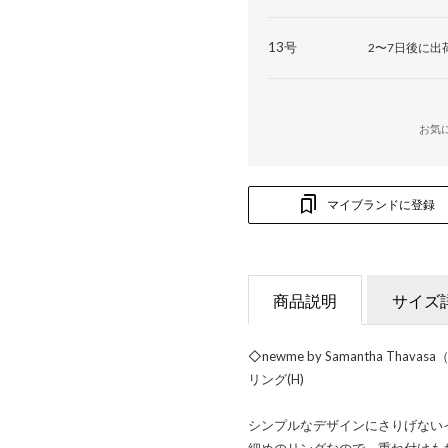
13号
2〜7日後に出
お気
マイブランドに登録
商品説明
サイズ
◇newme by Samantha T
リング(H)
シンプルなデザインにさりげない
細めのリングなので、重ね付けも