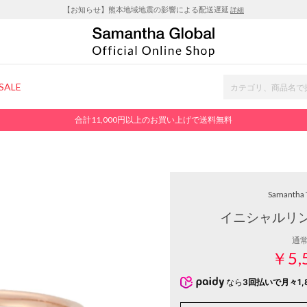
【お知らせ】熊本地域地震の影響による配送遅延
詳細
SALE
合計11,000円以上のお買い上げで送料無料
Samantha 
イニシャルリング(
通
￥5,
なら
3回払いで月々1,