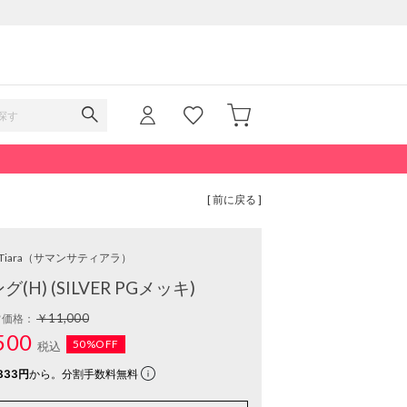
[ 前に戻る ]
Tiara
（サマンサティアラ）
H) (SILVER PGメッキ)
￥11,000
常価格：
500
50%OFF
税込
833円
から。分割手数料無料