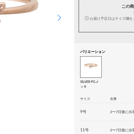
この商
お届け予定日はサイズ欄を
バリエーション
SILVER PGメ
ッキ
サイズ
在庫
9号
2〜7日後に出
11号
2〜7日後に出