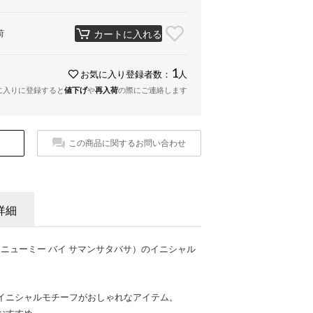
荷
カートに入れる
1
お気に入り登録者数：
人
に入りに登録すると
値下げ
や
再入荷
の際にご連絡します
この商品に関するお問い合わせ
詳細
havasa（ニューミー バイ サマンサタバサ）のイニシャル
イニシャルモチーフがおしゃれなアイテム。
おすすめ。