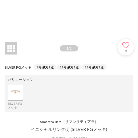
1
/
2
0
SILVER PGメッキ
9号
残り2点
11号
残り3点
13号
残り3点
バリエーション
SILVER PG
メッキ
（サマンサティアラ）
Samantha Tiara
イニシャルリング(J) (SILVER PGメッキ)