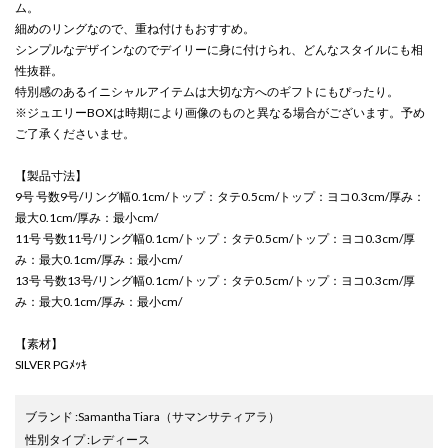
ム。
細めのリングなので、重ね付けもおすすめ。
シンプルなデザインなのでデイリーに身に付けられ、どんなスタイルにも相
性抜群。
特別感のあるイニシャルアイテムは大切な方へのギフトにもぴったり。
※ジュエリーBOXは時期により画像のものと異なる場合がございます。予め
ご了承くださいませ。
【製品寸法】
9号 号数9号/リング幅0.1cm/トップ：タテ0.5cm/トップ：ヨコ0.3cm/厚み：
最大0.1cm/厚み：最小cm/
11号 号数11号/リング幅0.1cm/トップ：タテ0.5cm/トップ：ヨコ0.3cm/厚
み：最大0.1cm/厚み：最小cm/
13号 号数13号/リング幅0.1cm/トップ：タテ0.5cm/トップ：ヨコ0.3cm/厚
み：最大0.1cm/厚み：最小cm/
【素材】
SILVER PGﾒｯｷ
ブランド
:
Samantha Tiara
（サマンサティアラ）
性別タイプ
:
レディース