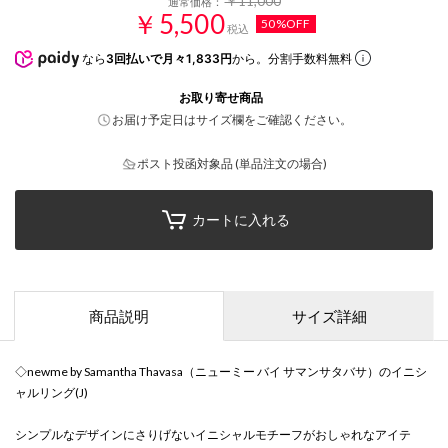
￥11,000
通常価格：
￥5,500
50%OFF
税込
なら
3回払いで月々1,833円
から。分割手数料無料
お取り寄せ商品
お届け予定日はサイズ欄をご確認ください。
ポスト投函対象品 (単品注文の場合)
カートに入れる
商品説明
サイズ詳細
◇newme by Samantha Thavasa（ニューミー バイ サマンサタバサ）のイニシ
ャルリング(J)
シンプルなデザインにさりげないイニシャルモチーフがおしゃれなアイテ