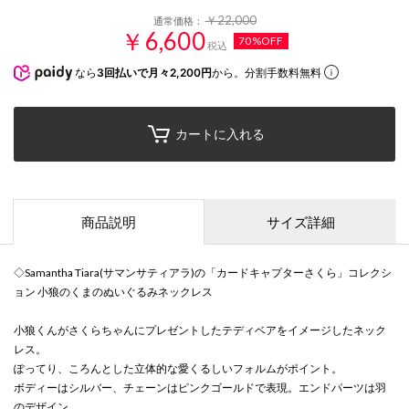
￥22,000
通常価格：
￥6,600
70%OFF
税込
なら
3回払いで月々2,200円
から。分割手数料無料
カートに入れる
商品説明
サイズ詳細
◇Samantha Tiara(サマンサティアラ)の「カードキャプターさくら」コレクシ
ョン 小狼のくまのぬいぐるみネックレス
小狼くんがさくらちゃんにプレゼントしたテディベアをイメージしたネック
レス。
ぽってり、ころんとした立体的な愛くるしいフォルムがポイント。
ボディーはシルバー、チェーンはピンクゴールドで表現。エンドパーツは羽
のデザイン。