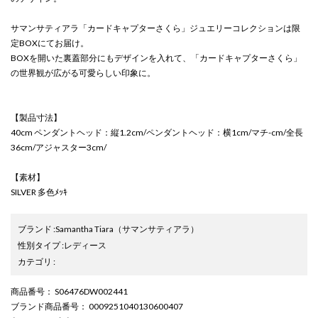
サマンサティアラ「カードキャプターさくら」ジュエリーコレクションは限
定BOXにてお届け。
BOXを開いた裏蓋部分にもデザインを入れて、「カードキャプターさくら」
の世界観が広がる可愛らしい印象に。
【製品寸法】
40cm ペンダントヘッド：縦1.2cm/ペンダントヘッド：横1cm/マチ-cm/全長
36cm/アジャスター3cm/
【素材】
SILVER 多色ﾒｯｷ
ブランド
:
Samantha Tiara
（サマンサティアラ）
性別タイプ
:
レディース
カテゴリ
:
商品番号
： S06476DW002441
ブランド商品番号
： 0009251040130600407