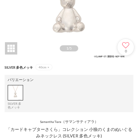
1
/
5
0
SILVER 多色メッキ
40cm
×
バリエーション
SILVER 多
色メッキ
（サマンサティアラ）
Samantha Tiara
「カードキャプターさくら」コレクション 小狼のくまのぬいぐる
みネックレス (SILVER 多色メッキ)