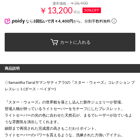
￥26,400
通常価格：
￥13,200
50%OFF
税込
なら
3回払いで月々4,400円
から。分割手数料無料
カートに入れる
商品説明
◇Samantha Tiara(サマンサティアラ)の『スター・ウォーズ』コレクション ブ
レスレット(ダース・ベイダー)
『スター・ウォーズ』の世界観を落とし込んだ新作ジュエリーが登場。
登場人物が持っているライトセーバーをモチーフにしたブレスレット。
ライトセーバーの光の色に合わせた天然石が、まるでレーザーが出ているよ
うな雰囲気を演出してくれます。
細部まで再現された完成度の高さもこだわりポイント。
ライトセーバーのパワーを貰えるような、洗練された力強いアイテム。