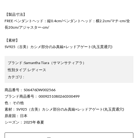
【製品寸法】
FREE ペンダントヘッド：縦0.4cm/ペンダントヘッド：横2.2cm/マチ-cm/全
長20cm/アジャスター-cm/
【素材】
SV925（古美）カシメ部分のみ真鍮×レッドアゲート(丸玉貫通穴)
ブランド
:
Samantha Tiara
（サマンサティアラ）
性別タイプ
:
レディース
カテゴリ
:
商品番号
： S06476DW002566
ブランド商品番号
： 0009251080260300499
色
： その他
素材
： SV925（古美）カシメ部分のみ真鍮×レッドアゲート(丸玉貫通穴)
原産国
： 日本
シーズン
： 2025年 春夏