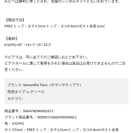
ルビーは勝利に導くとされ、太陽のシンボルカラーともいわれています。
【製品寸法】
FREE トップ：タテ1.5cm/トップ：ヨコ0.4cm/ポスト全長1cm/
【素材】
K10 PG×ﾙﾋﾞｰ×ｷｭｰﾋﾞｯｸｼﾞﾙｺﾆｱ
※ピアスは、耳にあててのご確認におとどめ下さい。
ピアスホールに通して着用をされた場合は返品はお受けできませんのでご注
意ください。
ブランド
:
Samantha Tiara
（サマンサティアラ）
性別タイプ
:
レディース
カテゴリ
:
商品番号
： S06476DW002651
ブランド商品番号
： 0009251060290300421
色
： K10 PG
サイズ(cm)
： FREE トップ：タテ1.5cm/トップ：ヨコ0.4cm/ポスト全長