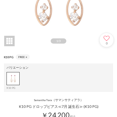
1
/
3
0
K10 PG
FREE
○
バリエーション
K10 PG
（サマンサティアラ）
Samantha Tiara
K10 PG ドロップピアス≪7月 誕生石≫ (K10 PG)
￥24,200
税込