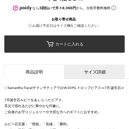
なら
3回払いで月々8,066円
から。分割手数料無料
お取り寄せ商品
お届け予定日はサイズ欄をご確認ください。
カートに入れる
商品説明
サイズ詳細
◇Samantha Tiara(サマンサティアラ)のK10 PG ドロップピアス≪7月 誕生石≫
7月誕生石ルビーをあしらったピアス。
耳元で揺れるたびに華やかな印象に。
ご自身のお守りジュエリーや大切な方へのギフトにおすすめ。
ルビー石言葉：「情熱」「良縁」「勝利」