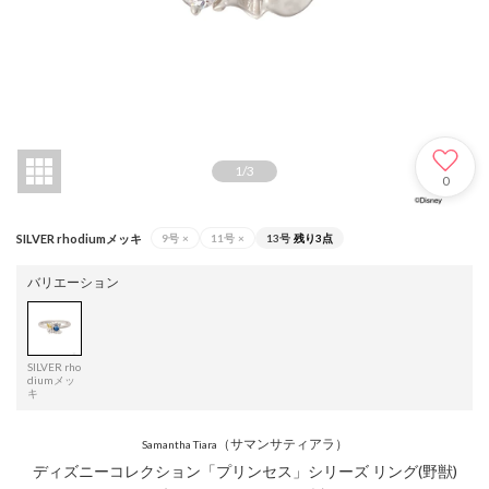
1
/
3
0
SILVER rhodiumメッキ
9号
×
11号
×
13号
残り3点
バリエーション
SILVER rho
diumメッ
キ
（サマンサティアラ）
Samantha Tiara
ディズニーコレクション「プリンセス」シリーズ リング(野獣)