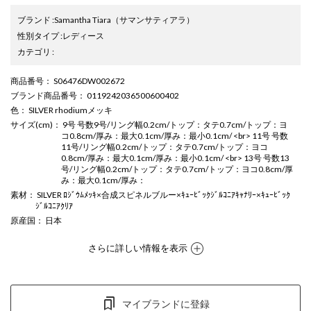
ブランド
:
Samantha Tiara
（サマンサティアラ）
性別タイプ
:
レディース
カテゴリ
:
商品番号
： S06476DW002672
ブランド商品番号
： 0119242036500600402
色
： SILVER rhodiumメッキ
サイズ(cm)
： 9号 号数9号/リング幅0.2cm/トップ：タテ0.7cm/トップ：ヨ
コ0.8cm/厚み：最大0.1cm/厚み：最小0.1cm/ <br> 11号 号数
11号/リング幅0.2cm/トップ：タテ0.7cm/トップ：ヨコ
0.8cm/厚み：最大0.1cm/厚み：最小0.1cm/ <br> 13号 号数13
号/リング幅0.2cm/トップ：タテ0.7cm/トップ：ヨコ0.8cm/厚
み：最大0.1cm/厚み：
素材
： SILVER ﾛｼﾞｳﾑﾒｯｷ×合成スピネルブルー×ｷｭｰﾋﾞｯｸｼﾞﾙｺﾆｱｷｬﾅﾘｰ×ｷｭｰﾋﾞｯｸ
ｼﾞﾙｺﾆｱｸﾘｱ
原産国
： 日本
さらに詳しい情報を表示
マイブランドに登録