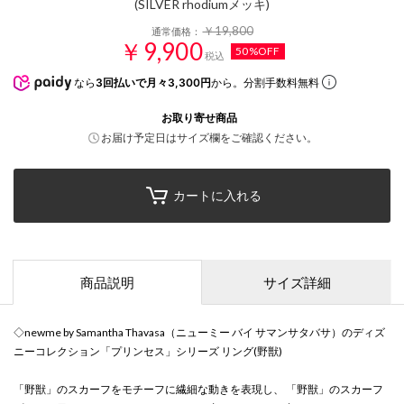
(SILVER rhodiumメッキ)
￥19,800
通常価格：
￥9,900
50%OFF
税込
なら
3回払いで月々3,300円
から。分割手数料無料
お取り寄せ商品
お届け予定日はサイズ欄をご確認ください。
カートに入れる
商品説明
サイズ詳細
◇newme by Samantha Thavasa（ニューミー バイ サマンサタバサ）のディズ
ニーコレクション「プリンセス」シリーズ リング(野獣)
「野獣」のスカーフをモチーフに繊細な動きを表現し、 「野獣」のスカーフ