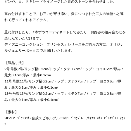
ピンや、目、タキシードをイメージした青のストーンを合わせました。
重ね付けすることで、お互いが寄り添い、愛につつまれた二人の物語へと連
れて行ってくれるアイテム。
重ね付けしたり、1本ずつコーディネートしてみたり、お好みの組み合わせを
楽しんでいただけます。
ディズニーコレクション「プリンセス」シリーズをご購入の方に、オリジナ
ルジュエリーボックスでお届けいたします。
【製品寸法】
9号 号数9号/リング幅0.2cm/トップ：タテ0.7cm/トップ：ヨコ0.8cm/厚み：
最大0.1cm/厚み：最小0.1cm/
11号 号数11号/リング幅0.2cm/トップ：タテ0.7cm/トップ：ヨコ0.8cm/厚
み：最大0.1cm/厚み：最小0.1cm/
13号 号数13号/リング幅0.2cm/トップ：タテ0.7cm/トップ：ヨコ0.8cm/厚
み：最大0.1cm/厚み：最小0.1cm/
【素材】
SILVER ﾛｼﾞｳﾑﾒｯｷ×合成スピネルブルー×ｷｭｰﾋﾞｯｸｼﾞﾙｺﾆｱｷｬﾅﾘｰ×ｷｭｰﾋﾞｯｸｼﾞﾙｺﾆｱｸﾘ
ｱ