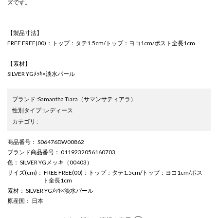
ズです。
【製品寸法】
FREE FREE(00)：トップ：タテ1.5cm/トップ：ヨコ1cm/ポスト全長1cm
【素材】
SILVER YGﾒｯｷ×淡水パール
ブランド
:
Samantha Tiara
（サマンサティアラ）
性別タイプ
:
レディース
カテゴリ
:
商品番号
： S06476DW00862
ブランド商品番号
： 0119232056160703
色
： SILVER YGメッキ（00403）
サイズ(cm)
： FREE FREE(00)：トップ：タテ1.5cm/トップ：ヨコ1cm/ポス
ト全長1cm
素材
： SILVER YGﾒｯｷ×淡水パール
原産国
： 日本