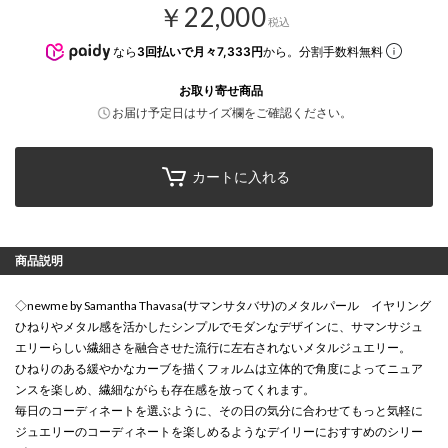
￥22,000
税込
なら
3回払いで月々7,333円
から。分割手数料無料
お取り寄せ商品
お届け予定日はサイズ欄をご確認ください。
カートに入れる
商品説明
◇newme by Samantha Thavasa(サマンサタバサ)のメタルパール イヤリング
ひねりやメタル感を活かしたシンプルでモダンなデザインに、サマンサジュ
エリーらしい繊細さを融合させた流行に左右されないメタルジュエリー。
ひねりのある緩やかなカーブを描くフォルムは立体的で角度によってニュア
ンスを楽しめ、繊細ながらも存在感を放ってくれます。
毎日のコーディネートを選ぶように、その日の気分に合わせてもっと気軽に
ジュエリーのコーディネートを楽しめるようなデイリーにおすすめのシリー