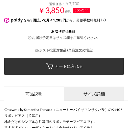
￥7,700
通常価格：
￥3,850
50%OFF
税込
なら
3回払いで月々1,283円
から。分割手数料無料
お取り寄せ商品
お届け予定日はサイズ欄をご確認ください。
ポスト投函対象品 (単品注文の場合)
カートに入れる
商品説明
サイズ詳細
◇newme by Samantha Thavasa（ニューミー バイ サマンサタバサ）のK14GF
リボンピアス（片耳用）
地金だけのシンプルな片耳用のリボンモチーフピアスです。
甘すぎずどんなコーディネートにも合わせやすいアイテム。