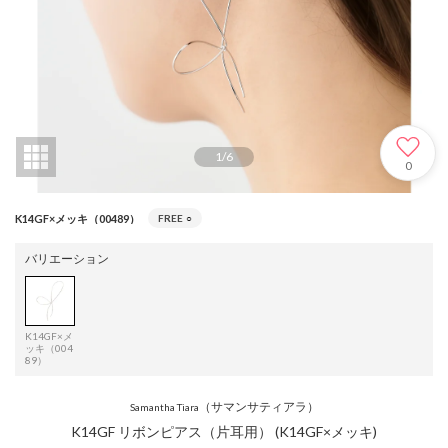
1
/
6
0
K14GF×メッキ（00489）
FREE
○
バリエーション
K14GF×メ
ッキ（004
89）
（サマンサティアラ）
Samantha Tiara
K14GF リボンピアス（片耳用） (K14GF×メッキ)