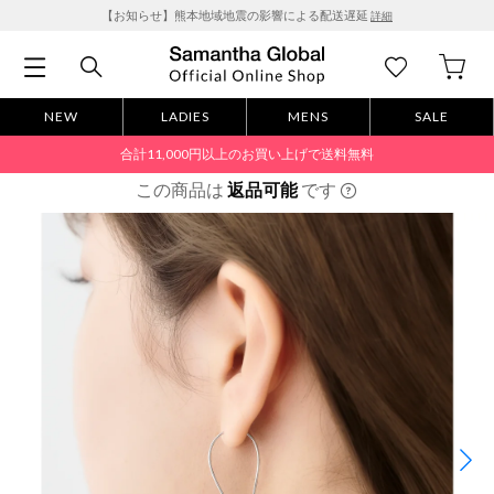
【お知らせ】熊本地域地震の影響による配送遅延
詳細
NEW
LADIES
MENS
SALE
合計11,000円以上のお買い上げで送料無料
この商品は
返品可能
です