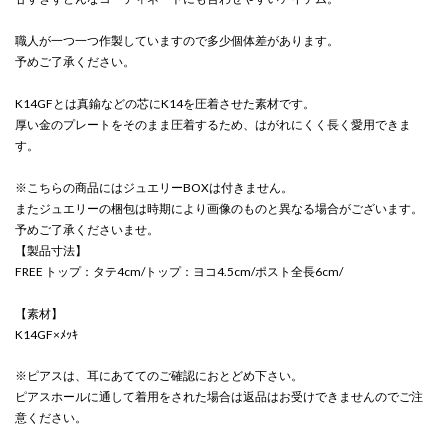
職人が一つ一つ作製していますので多少個体差があります。
予めご了承ください。
K14GFとは真鍮などの芯にK14を圧着させた素材です。
厚い金のプレートをそのまま圧着するため、はがれにくく長く愛用できま
す。
※こちらの商品にはジュエリーBOXは付きません。
またジュエリーの梱包は時期により画像のものと異なる場合がございます。
予めご了承くださいませ。
【製品寸法】
FREE トップ：タテ4cm/トップ：ヨコ4.5cm/ポスト全長6cm/
【素材】
K14GF×ﾒｯｷ
※ピアスは、耳にあててのご確認におとどめ下さい。
ピアスホールに通して着用をされた場合は返品はお受けできませんのでご注
意ください。