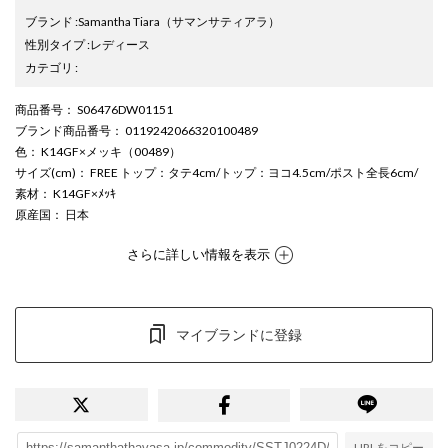
ブランド
:
Samantha Tiara
（サマンサティアラ）
性別タイプ
:
レディース
カテゴリ
:
商品番号
： S06476DW01151
ブランド商品番号
： 0119242066320100489
色
： K14GF×メッキ（00489）
サイズ(cm)
： FREE トップ：タテ4cm/トップ：ヨコ4.5cm/ポスト全長6cm/
素材
： K14GF×ﾒｯｷ
原産国
： 日本
さらに詳しい情報を表示
マイブランドに登録
URLをコピー