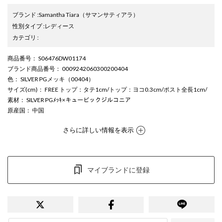
ブランド
:
Samantha Tiara
（サマンサティアラ）
性別タイプ
:
レディース
カテゴリ
:
商品番号
： S06476DW01174
ブランド商品番号
： 0009242060300200404
色
： SILVER PGメッキ（00404）
サイズ(cm)
： FREE トップ：タテ1cm/トップ：ヨコ0.3cm/ポスト全長1cm/
素材
： SILVER PGﾒｯｷ×キュービックジルコニア
原産国
： 中国
さらに詳しい情報を表示
マイブランドに登録