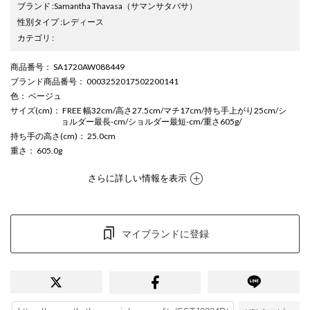
ブランド
:
Samantha Thavasa
（サマンサタバサ）
性別タイプ
:
レディース
カテゴリ
:
商品番号
： SA1720AW088449
ブランド商品番号
： 0003252017502200141
色
： ベージュ
サイズ(cm)
： FREE 幅32cm/高さ27.5cm/マチ17cm/持ち手上がり25cm/シ
ョルダー最長-cm/ショルダー最短-cm/重さ605g/
持ち手の高さ(cm)
： 25.0cm
重さ
： 605.0g
さらに詳しい情報を表示
マイブランドに登録