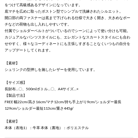
をつけて高級感あるデザインになっています。
底マチを広めに取ったボストン型でシンプルで洗練されたシルエット。
開口部の両ファスナーは底まで下げられる仕様で大きく開き、大きめなポー
チなどの荷物も出し入れしやすいです。
付属でショルダーベルトがついているのでシーンによって使い分けも可能。
カジュアルなパンツスタイルにも、エレガントなスカートスタイルにも合わ
せやすく、様々なコーディネートにも主張しすぎることなくいつもの自分を
アップデートしてくれます。
【素材】
シュリンクの型押しを施したレザーを使用しています。
【サイズ感】
長財布…〇、500mlボトル…〇、A4サイズ…×
【製品寸法】
FREE 幅22cm/高さ16cm/マチ12cm/持ち手上がり9cm/ショルダー最長
129cm/ショルダー最短113cm/重さ445g/
【素材】
本体（表地1）：牛革 本体（裏地）：ポリエステル