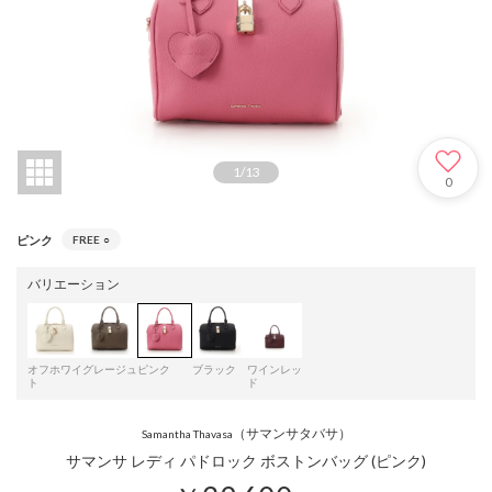
1
/
13
0
ピンク
FREE
○
バリエーション
オフホワイ
グレージュ
ピンク
ブラック
ワインレッ
ト
ド
（サマンサタバサ）
Samantha Thavasa
サマンサ レディ パドロック ボストンバッグ (ピンク)