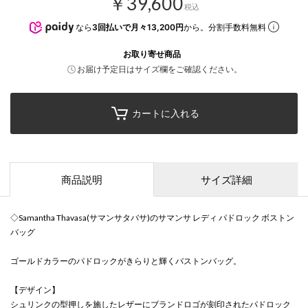
￥39,600
税込
なら
3回払いで月々13,200円
から。分割手数料無料
お取り寄せ商品
お届け予定日はサイズ欄をご確認ください。
カートに入れる
商品説明
サイズ詳細
◇Samantha Thavasa(サマンサタバサ)のサマンサ レディ パドロック ボストン
バッグ
ゴールドカラーのパドロックがきらりと輝くバストンバッグ。
【デザイン】
シュリンクの型押しを施したレザーにブランドロゴが刻印されたパドロック