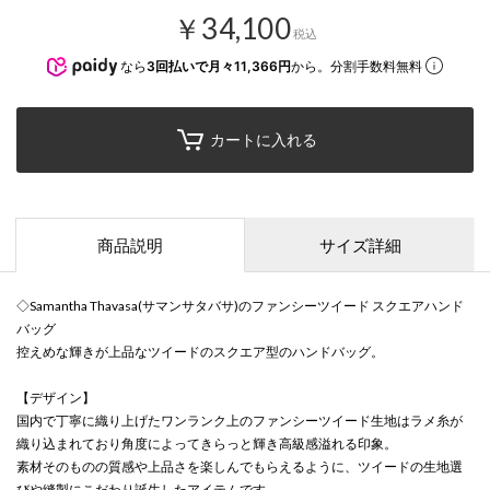
￥34,100
税込
なら
3回払いで月々11,366円
から。分割手数料無料
カートに入れる
商品説明
サイズ詳細
◇Samantha Thavasa(サマンサタバサ)のファンシーツイード スクエアハンド
バッグ
控えめな輝きが上品なツイードのスクエア型のハンドバッグ。
【デザイン】
国内で丁寧に織り上げたワンランク上のファンシーツイード生地はラメ糸が
織り込まれており角度によってきらっと輝き高級感溢れる印象。
素材そのものの質感や上品さを楽しんでもらえるように、ツイードの生地選
びや縫製にこだわり誕生したアイテムです。