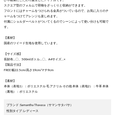
スクエア型のフォルムで荷物をざっくりと収納ができます。
フロントにはチャームをつけられる金具がついているので、お気に入りのチ
ャームをつけてアレンジも楽しめます。
付属にショルダーベルトがついてくるのでシーンによって使い分けも可能で
す。
【素材】
国産のツイード生地を使用しています。
【サイズ感】
長財布…〇、500mlボトル…〇、A4サイズ…×
【製品寸法】
FREE 幅22.5cm/高さ19cm/マチ9cm
【素材】
本体（表地1）：ポリエステル 毛 アクリル その他 本体（表地2）：牛革 本体
（裏地）：ポリエステル
ブランド
:
Samantha Thavasa
（サマンサタバサ）
性別タイプ
:
レディース