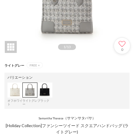
1
/
13
0
ライトグレー
FREE
×
バリエーション
オフホワイ
ライトグレ
ブラック
ト
ー
（サマンサタバサ）
Samantha Thavasa
[Holiday Collection]ファンシーツイード スクエアハンドバッグ (ラ
イトグレー)