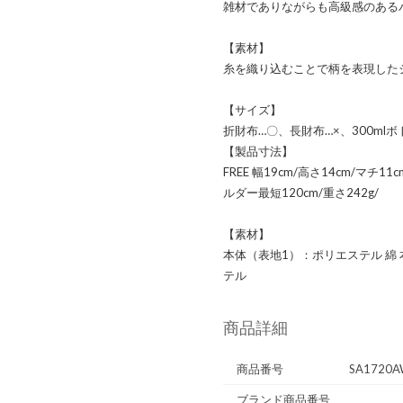
雑材でありながらも高級感のある
【素材】
糸を織り込むことで柄を表現した
【サイズ】
折財布…〇、長財布…×、300mlボ
【製品寸法】
FREE 幅19cm/高さ14cm/マチ
ルダー最短120cm/重さ242g/
【素材】
本体（表地1）：ポリエステル 綿
テル
商品詳細
商品番号
SA1720A
ブランド商品番号