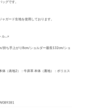
バッグです。
ジャガード生地を使用しております。
トル…×
11cm/持ち手上がり8cm/ショルダー最長132cm/ショ
 本体（表地2）：牛床革 本体（裏地）：ポリエス
W089381