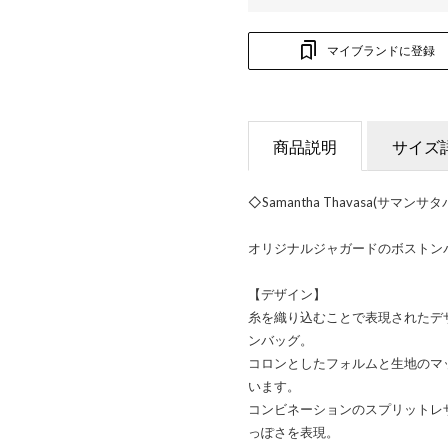
マイブランドに登録
商品説明
サイズ
◇Samantha Thavasa(サマンサ
オリジナルジャガードのボストン
【デザイン】
糸を織り込むことで表現されたデ
ンバッグ。
コロンとしたフォルムと生地のマ
います。
コンビネーションのスプリットレ
っぽさを表現。