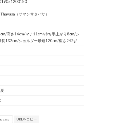
019051200180
 Thavasa
（サマンサタバサ）
19cm/高さ14cm/マチ11cm/持ち手上がり8cm/シ
長132cm/ショルダー最短120cm/重さ242g/
春夏
ス
URLをコピー