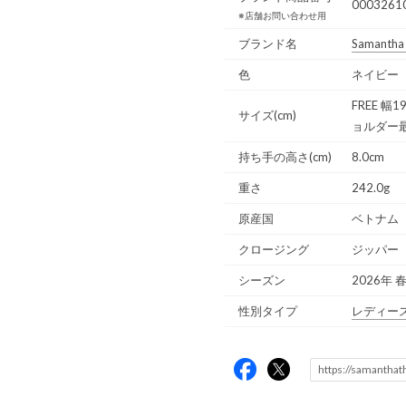
0003261
※店舗お問い合わせ用
ブランド名
Samantha
色
ネイビー
FREE 幅
サイズ(cm)
ョルダー最
持ち手の高さ(cm)
8.0cm
重さ
242.0g
原産国
ベトナム
クロージング
ジッパー
シーズン
2026年 
性別タイプ
レディー