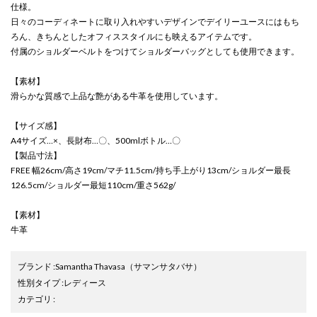
仕様。
日々のコーディネートに取り入れやすいデザインでデイリーユースにはもち
ろん、きちんとしたオフィススタイルにも映えるアイテムです。
付属のショルダーベルトをつけてショルダーバッグとしても使用できます。
【素材】
滑らかな質感で上品な艶がある牛革を使用しています。
【サイズ感】
A4サイズ…×、長財布…〇、500mlボトル…〇
【製品寸法】
FREE 幅26cm/高さ19cm/マチ11.5cm/持ち手上がり13cm/ショルダー最長
126.5cm/ショルダー最短110cm/重さ562g/
【素材】
牛革
ブランド
:
Samantha Thavasa
（サマンサタバサ）
性別タイプ
:
レディース
カテゴリ
: