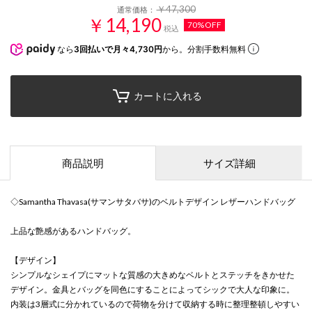
￥47,300
通常価格：
￥14,190
70%OFF
税込
なら
3回払いで月々4,730円
から。分割手数料無料
カートに入れる
商品説明
サイズ詳細
◇Samantha Thavasa(サマンサタバサ)のベルトデザイン レザーハンドバッグ
上品な艶感があるハンドバッグ。
【デザイン】
シンプルなシェイプにマットな質感の大きめなベルトとステッチをきかせた
デザイン。金具とバッグを同色にすることによってシックで大人な印象に。
内装は3層式に分かれているので荷物を分けて収納する時に整理整頓しやすい