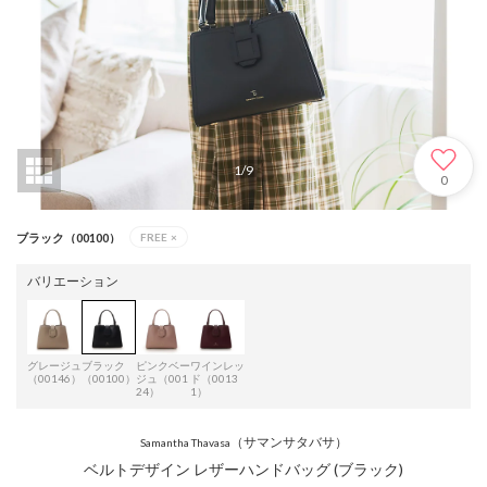
1
/
9
0
ブラック（00100）
FREE
×
バリエーション
グレージュ
ブラック
ピンクベー
ワインレッ
（00146）
（00100）
ジュ（001
ド（0013
24）
1）
（サマンサタバサ）
Samantha Thavasa
ベルトデザイン レザーハンドバッグ (ブラック)