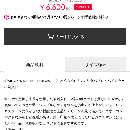
￥13,200
通常価格：
￥6,600
50%OFF
税込
なら
3回払いで月々2,200円
から。分割手数料無料
カートに入れる
商品説明
サイズ詳細
◇KINGZ by Samantha Thavasa（キングズバイサマンサタバサ）のバイカラー
名刺入れ。
角シボの型押し牛革を使用した名刺入れ。V字のポケットと異なる鮮やかな2
色遣いの内装と外装、シンプルながらも個性を演出する仕上がりです。ビジ
ネスシーンに欠かせない機能性と上品なデザインを兼ね備えています。コン
パクトながらも存在感があり、第一印象を大切にしたいビジネスマンにぴっ
たりの一品。就職祝いなどギフトにもおすすめです。
【製品寸法】