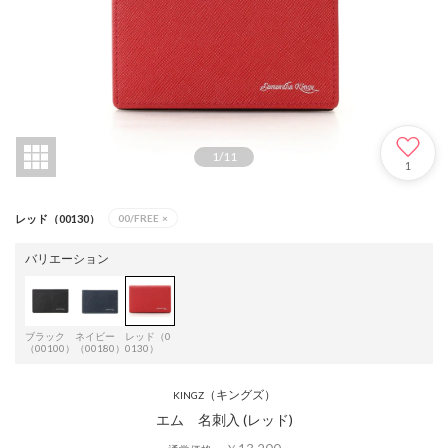
1
/
11
1
レッド（00130）
00/FREE
×
バリエーション
ブラック
ネイビー
レッド（0
（00100）
（00180）
0130）
（キングズ）
KINGZ
エム 名刺入 (レッド)