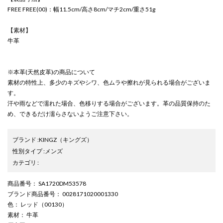
FREE FREE(00)：幅11.5cm/高さ8cm/マチ2cm/重さ51g
【素材】
牛革
※本革(天然皮革)の商品について
素材の特性上、多少のキズやシワ、色ムラや擦れが見られる場合がございま
す。
汗や雨などで濡れた場合、色移りする場合がございます。革の品質保持のた
め、できるだけ濡らさないようご注意下さい。
ブランド
:
KINGZ
（キングズ）
性別タイプ
:
メンズ
カテゴリ
:
商品番号
： SA1720DM53578
ブランド商品番号
： 0028171020001330
色
： レッド（00130）
素材
： 牛革