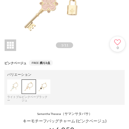
1
/
11
0
ピンクベージュ
FREE
残り2点
バリエーション
ライトブル
ピンクベー
ブラック
ー
ジュ
（サマンサタバサ）
Samantha Thavasa
キーモチーフバッグチャーム (ピンクベージュ)