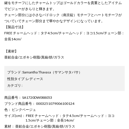
鍵をモチーフにしたチャームトップはゴールドカラーを貴重としたアイテム
でビジューがきらりと輝きます。
チェーン部分には小さなバドロック（南京錠）モチーフとハートモチーフが
ついていてチェーン部分まで華やかなデザインになっています。
【製品寸法】
FREE チャームヘッド：タテ4.5cm/チャームヘッド：ヨコ1.5cm/チェーン部：
全長14cm/
【素材】
亜鉛合金/エポキシ樹脂/真鍮/鉄/ガラス
ブランド
:
Samantha Thavasa
（サマンサタバサ）
性別タイプ
:
レディース
カテゴリ
:
商品番号
： SA1720DW088053
ブランド商品番号
： 0003251079006100124
色
： ピンクベージュ
サイズ(cm)
： FREE チャームヘッド：タテ4.5cm/チャームヘッド：ヨコ
1.5cm/チェーン部：全長14cm/
素材
： 亜鉛合金/エポキシ樹脂/真鍮/鉄/ガラス