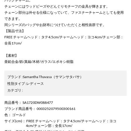
バッグチャーム。
チェーンにはウッドビーズやどんぐりモチーフの金具が輝きます。
チェーン部分は外せる仕様になっていて、ファスナーチャームとしても使用
できます。
同シリーズのバッグやお財布につけていただくと相性抜群です。
【製品寸法】
FREE チャームヘッド：タテ4.5cm/チャームヘッド：ヨコ4cm/チェーン部：
全長17cm/
【素材】
亜鉛合金/鉄/真鍮/木材/ガラス/エポキシ樹脂
ブランド
:
Samantha Thavasa
（サマンサタバサ）
性別タイプ
:
レディース
カテゴリ
:
商品番号
： SA1720DW088477
ブランド商品番号
： 0003252079500300161
色
： ゴールド
サイズ(cm)
： FREE チャームヘッド：タテ4.5cm/チャームヘッド：ヨコ
4cm/チェーン部：全長17cm/