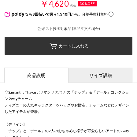
￥4,620
30%OFF
税込
なら
3回払いで月々1,540円
から。分割手数料無料
ポスト投函対象品 (単品注文の場合)
カートに入れる
商品説明
サイズ詳細
◇Samantha Thavasa(サマンサタバサ)の「チップ」＆「デール」コレクショ
ン 2wayチャーム
ディズニーの人気キャラクターをバッグやお財布、チャームなどにデザイン
したアイテムが登場。
【デザイン】
「チップ」と「デール」の2人のおちゃめな様子が可愛らしいアートの2way