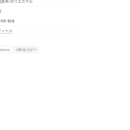
成皮革/ポリエステル
国
24年 秋冬
ディース
URLをコピー