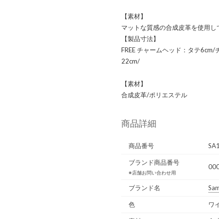
【素材】
マットな質感の合成皮革を使用し
【製品寸法】
FREE チャームヘッド：タテ6c
22cm/
【素材】
合成皮革/ポリエステル
商品詳細
商品番号
SA
ブランド商品番号
00
※店舗お問い合わせ用
ブランド名
Sam
色
ワ