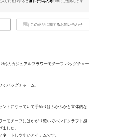
に入りに登録すると
値下げ
や
再入荷
の際にご連絡します
この商品に関するお問い合わせ
マンサタバサ)のカジュアルフラワーモチーフ バッグチャー
ひくバッグチャーム。
セントになっていて手触りはふかふかと立体的な
ワーモチーフにはかがり縫いでハンドクラフト感
げました。
ィネートしやすいアイテムです。