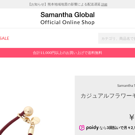
【お知らせ】熊本地域地震の影響による配送遅延
詳細
SALE
合計11,000円以上のお買い上げで送料無料
Samantha 
カジュアルフラワーモ
￥
なら
3回払いで月々2,