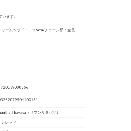
ています。
m/チャームヘッド：ヨコ6cm/チェーン部：全長
1720DW088566
03252079504100131
antha Thavasa
（サマンサタバサ）
インレッド