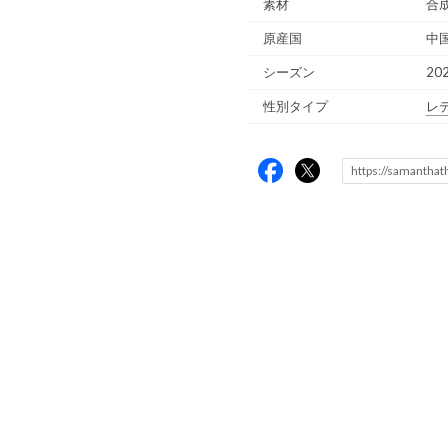
素材
合
原産国
中
シーズン
20
性別タイプ
レ