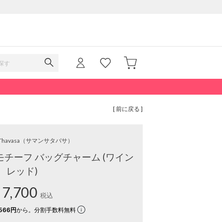
[ 前に戻る ]
Thavasa
（サマンサタバサ）
チーフ バッグチャーム (ワイン
レッド)
7,700
税込
566円
から。分割手数料無料