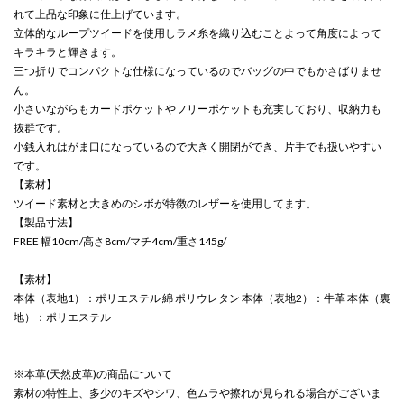
れて上品な印象に仕上げています。
立体的なループツイードを使用しラメ糸を織り込むことよって角度によって
キラキラと輝きます。
三つ折りでコンパクトな仕様になっているのでバッグの中でもかさばりませ
ん。
小さいながらもカードポケットやフリーポケットも充実しており、収納力も
抜群です。
小銭入れはがま口になっているので大きく開閉ができ、片手でも扱いやすい
です。
【素材】
ツイード素材と大きめのシボが特徴のレザーを使用してます。
【製品寸法】
FREE 幅10cm/高さ8cm/マチ4cm/重さ145g/
【素材】
本体（表地1）：ポリエステル 綿 ポリウレタン 本体（表地2）：牛革 本体（裏
地）：ポリエステル
※本革(天然皮革)の商品について
素材の特性上、多少のキズやシワ、色ムラや擦れが見られる場合がございま