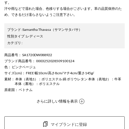
す。
汗や雨などで濡れた場合、色移りする場合がございます。革の品質保持のた
め、できるだけ濡らさないようご注意下さい。
ブランド
:
Samantha Thavasa
（サマンサタバサ）
性別タイプ
:
レディース
カテゴリ
:
商品番号
： SA1720DW088922
ブランド商品番号
： 0003252028509100124
色
： ピンクベージュ
サイズ(cm)
： FREE 幅10cm/高さ8cm/マチ4cm/重さ145g/
素材
： 本体（表地1）：ポリエステル 綿 ポリウレタン 本体（表地2）：牛革
本体（裏地）：ポリエステル
原産国
： ベトナム
さらに詳しい情報を表示
マイブランドに登録