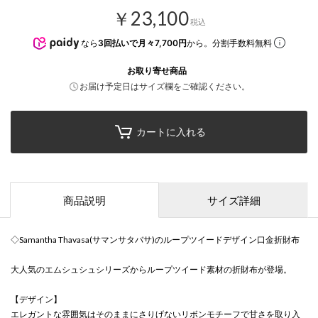
￥23,100
税込
なら
3回払いで月々7,700円
から。分割手数料無料
お取り寄せ商品
お届け予定日はサイズ欄をご確認ください。
カートに入れる
商品説明
サイズ詳細
◇Samantha Thavasa(サマンサタバサ)のループツイードデザイン口金折財布
大人気のエムシュシュシリーズからループツイード素材の折財布が登場。
【デザイン】
エレガントな雰囲気はそのままにさりげないリボンモチーフで甘さを取り入