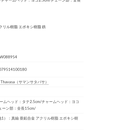
クリル樹脂 エポキシ樹脂 鉄
W088954
079514100180
 Thavasa
（サマンサタバサ）
チャームヘッド：タテ2.5cm/チャームヘッド：ヨコ
チェーン部：全長15cm/
1）：真鍮 亜鉛合金 アクリル樹脂 エポキシ樹