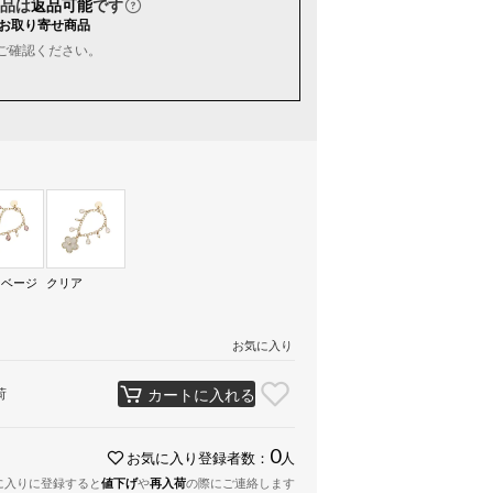
品は
返品可能
です
お取り寄せ商品
ご確認ください。
クベージ
クリア
お気に入り
荷
カートに入れる
0
お気に入り登録者数：
人
に入りに登録すると
値下げ
や
再入荷
の際にご連絡します