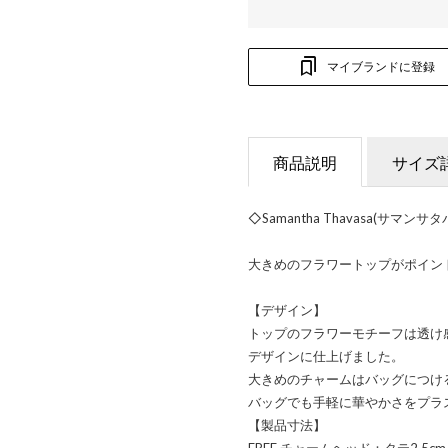
マイブランドに登録
商品説明
サイズ
◇Samantha Thavasa(サ
大きめのフラワートップがポイン
【デザイン】
トップのフラワーモチーフは透け
デザインに仕上げました。
大きめのチャームはバッグにつけ
バッグでも手軽に華やかさをプラ
【製品寸法】
FREE チャームヘッド：タテ2.5