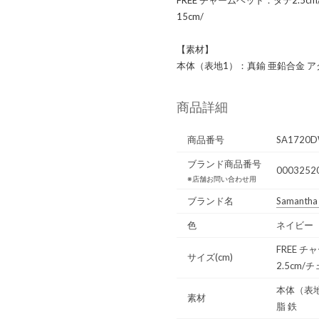
15cm/
【素材】
本体（表地1）：真鍮 亜鉛合金 ア
商品詳細
商品番号
SA1720D
ブランド商品番号
0003252
※店舗お問い合わせ用
ブランド名
Samantha
色
ネイビー
FREE 
サイズ(cm)
2.5cm/
本体（表地
素材
脂 鉄