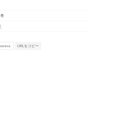
秋冬
ス
URLをコピー