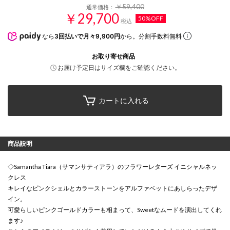
￥59,400
通常価格：
￥29,700
50%OFF
税込
なら
3回払いで月々9,900円
から。分割手数料無料
お取り寄せ商品
お届け予定日はサイズ欄をご確認ください。
カートに入れる
商品説明
◇Samantha Tiara（サマンサティアラ）のフラワーレターズ イニシャルネッ
クレス
キレイなピンクシェルとカラーストーンをアルファベットにあしらったデザ
イン。
可愛らしいピンクゴールドカラーも相まって、Sweetなムードを演出してくれ
ます♪