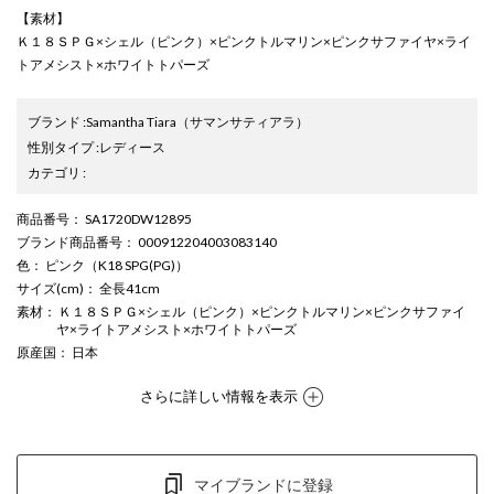
【素材】
Ｋ１８ＳＰＧ×シェル（ピンク）×ピンクトルマリン×ピンクサファイヤ×ライ
トアメシスト×ホワイトトパーズ
ブランド
:
Samantha Tiara
（サマンサティアラ）
性別タイプ
:
レディース
カテゴリ
:
商品番号
： SA1720DW12895
ブランド商品番号
： 000912204003083140
色
： ピンク（K18 SPG(PG)）
サイズ(cm)
： 全長41cm
素材
： Ｋ１８ＳＰＧ×シェル（ピンク）×ピンクトルマリン×ピンクサファイ
ヤ×ライトアメシスト×ホワイトトパーズ
原産国
： 日本
さらに詳しい情報を表示
マイブランドに登録