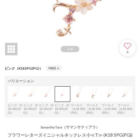
1
/
6
6
ピンク（K18 SPG(PG)）
FREE
○
バリエーション
ピンク（K
ピンク（K
ピンク（K
ピンク（K
ゴールド
ゴールド
ゴールド
ゴールド
ゴー
18 SPG(P
18 SPG(P
18 SPG(P
18 SPG(P
（K18 SPG
（K18 SPG
（K18 SPG
（K18 SPG
（K1
G)）
G)）
G)）
G)）
(PG)）
(PG)）
(PG)）
(PG)）
(PG
（サマンサティアラ）
Samantha Tiara
フラワーレターズイニシャルネックレス小≪T≫ (K18 SPG(PG))