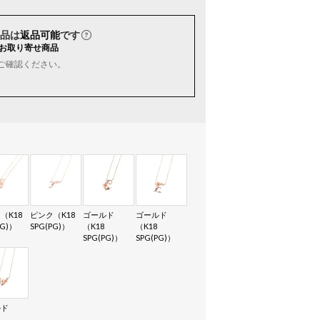
品は
返品可能
です
お取り寄せ商品
ご確認ください。
（K18
ピンク（K18
ゴールド
ゴールド
PG)）
SPG(PG)）
（K18
（K18
SPG(PG)）
SPG(PG)）
ルド