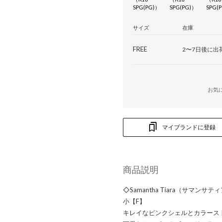
SPG(PG)）
SPG(PG)）
SPG(
サイズ
在庫
FREE
2〜7日後に出
お気
マイブランドに登録
商品説明
◇Samantha Tiara（サマ
小【F】
キレイなピンクシェルとカラース