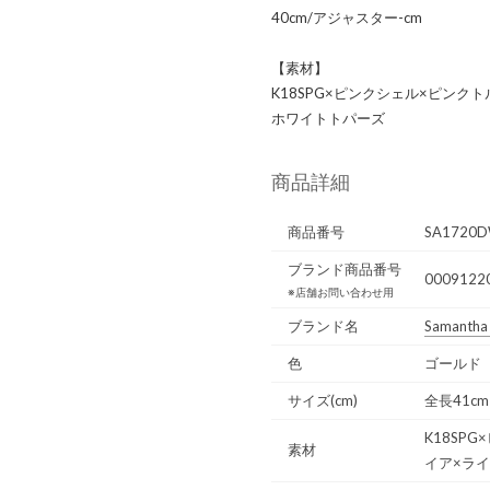
40cm/アジャスター-cm
【素材】
K18SPG×ピンクシェル×ピンク
ホワイトトパーズ
商品詳細
商品番号
SA1720D
ブランド商品番号
0009122
※店舗お問い合わせ用
ブランド名
Samantha 
色
ゴールド（K
サイズ(cm)
全長41cm
K18SP
素材
イア×ラ