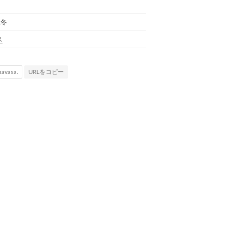
秋冬
ス
URLをコピー