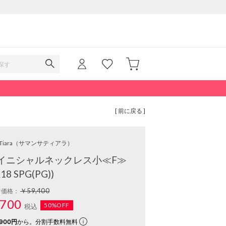
[ 前に戻る ]
Tiara
（サマンサティアラ）
イニシャルネックレス小≪F≫
K18 SPG(PG))
￥59,400
常価格：
700
50%OFF
税込
900円
から。分割手数料無料