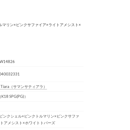
トルマリン×ピンクサファイア×ライトアメシスト×
W14826
040032331
Tiara
（サマンサティアラ）
18 SPG(PG)）
G×ピンクシェル×ピンクトルマリン×ピンクサファ
イトアメシスト×ホワイトトパーズ