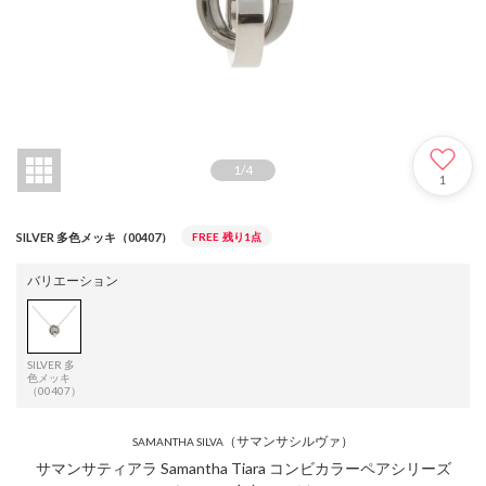
1
/
4
1
SILVER 多色メッキ（00407）
FREE
残り1点
バリエーション
SILVER 多
色メッキ
（00407）
（サマンサシルヴァ）
SAMANTHA SILVA
サマンサティアラ Samantha Tiara コンビカラーペアシリーズ