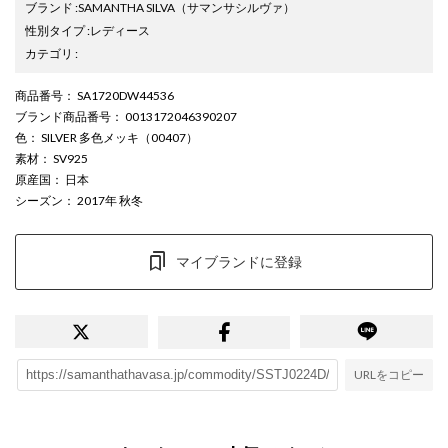
ブランド
:
SAMANTHA SILVA
（サマンサシルヴァ）
性別タイプ
:
レディース
カテゴリ
:
商品番号
： SA1720DW44536
ブランド商品番号
： 0013172046390207
色
： SILVER 多色メッキ（00407）
素材
： SV925
原産国
： 日本
シーズン
： 2017年 秋冬
マイブランドに登録
URLをコピー