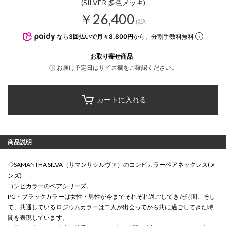
(SILVER 多色メッキ)
￥26,400
税込
なら
3回払いで月々8,800円
から。分割手数料無料
お取り寄せ商品
お届け予定日はサイズ欄をご確認ください。
カートに入れる
商品説明
◇SAMANTHA SILVA（サマンサシルヴァ）のコンビカラーペアネックレス(メ
ンズ)
コンビカラーのペアシリーズ。
PG・ブラックカラーは女性・男性が今までそれぞれ過ごしてきた時間、そし
て、共通しているロジウムカラーは二人が出会ってから共に過ごしてきた時
間を表現しています。