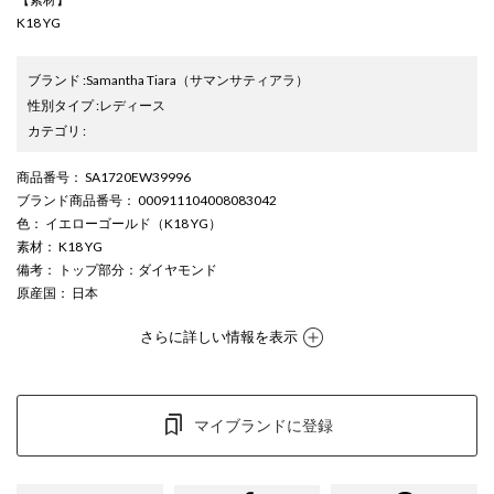
K18 YG
ブランド
:
Samantha Tiara
（サマンサティアラ）
性別タイプ
:
レディース
カテゴリ
:
商品番号
： SA1720EW39996
ブランド商品番号
： 000911104008083042
色
： イエローゴールド（K18 YG）
素材
： K18 YG
備考
： トップ部分：ダイヤモンド
原産国
： 日本
さらに詳しい情報を表示
マイブランドに登録