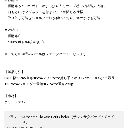
・長財布や500mlボトルがすっぽり入るサイズ感で収納能力抜群。
・口もとにはマグネットを付きで、上が閉じる仕様。
・取り外し可能なショルダー紐が付いており、斜めがけも可能。
▼収納力
・長財布〇
・500mlボトル(横向き)〇
※こちらの商品のパールはフェイクパールになります。
【製品寸法】
FREE 幅26cm/高さ18cm/マチ12cm/持ち手上がり12cm/ショルダー最長
126.5cm/ショルダー最短106.5cm/重さ280g/
【素材】
ポリエステル
ブランド
:
Samantha Thavasa Petit Choice
（サマンサタバサプチチョイ
ス）