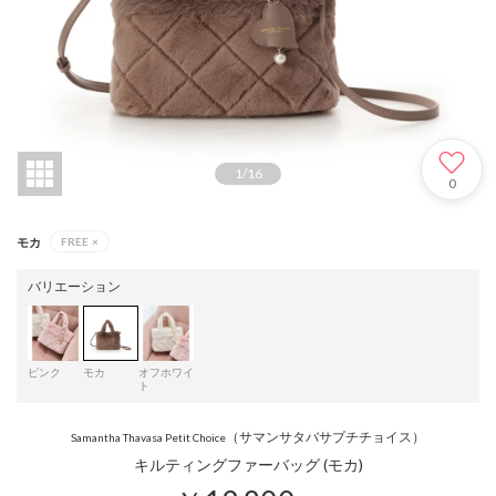
1
/
16
0
モカ
FREE
×
バリエーション
ピンク
モカ
オフホワイ
ト
（サマンサタバサプチチョイス）
Samantha Thavasa Petit Choice
キルティングファーバッグ (モカ)