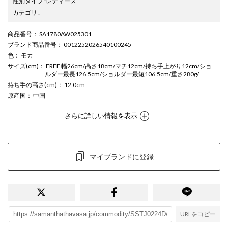
性別タイプ
:
レディース
カテゴリ
:
商品番号
： SA1780AW025301
ブランド商品番号
： 0012252026540100245
色
： モカ
サイズ(cm)
： FREE 幅26cm/高さ18cm/マチ12cm/持ち手上がり12cm/ショ
ルダー最長126.5cm/ショルダー最短106.5cm/重さ280g/
持ち手の高さ(cm)
： 12.0cm
原産国
： 中国
さらに詳しい情報を表示
マイブランドに登録
URLをコピー