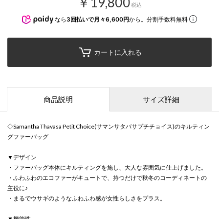
￥19,800
税込
なら
3回払いで月々6,600円
から。分割手数料無料
カートに入れる
商品説明
サイズ詳細
◇Samantha Thavasa Petit Choice(サマンサタバサプチチョイス)のキルティン
グファーバッグ
▼デザイン
・ファーバッグ本体にキルティングを施し、大人な雰囲気に仕上げました。
・ふわふわのエコファーがキュートで、持つだけで秋冬のコーディネートの
主役に♪
・まるでウサギのようなふわふわ感が女性らしさをプラス。
▼機能性