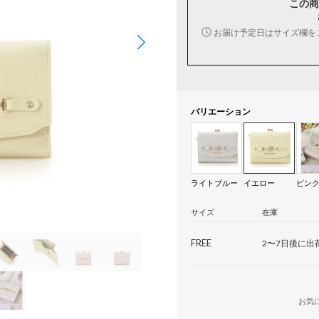
この商
お届け予定日はサイズ欄を
バリエーション
ライトブルー
イエロー
ピン
サイズ
在庫
FREE
2〜7日後に出
お気