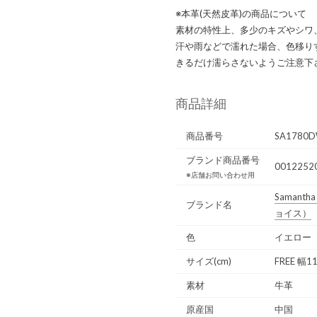
※本革(天然皮革)の商品について
素材の特性上、多少のキズやシワ
汗や雨などで濡れた場合、色移り
きるだけ濡らさないようご注意下
商品詳細
商品番号
SA1780D
ブランド商品番号
0012252
※店舗お問い合わせ用
Samantha 
ブランド名
ョイス）
色
イエロー
サイズ(cm)
FREE 幅1
素材
牛革
原産国
中国