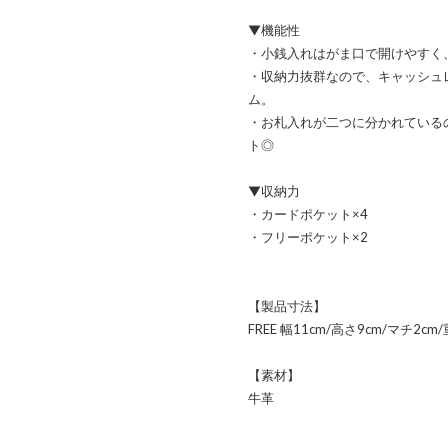
▼機能性
・小銭入れはがま口で開けやすく
・収納力抜群なので、キャッシュ
ム。
・お札入れが二つに分かれている
ト◎
▼収納力
・カードポケット×4
・フリーポケット×2
【製品寸法】
FREE 幅11cm/高さ9cm/マチ2cm/
【素材】
牛革