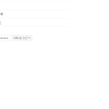
秋冬
ス
URLをコピー