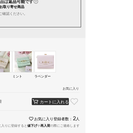
品は
返品可能
です
お取り寄せ商品
ご確認ください。
ク
ミント
ラベンダー
お気に入り
荷
カートに入れる
2
お気に入り登録者数：
人
に入りに登録すると
値下げ
や
再入荷
の際にご連絡します