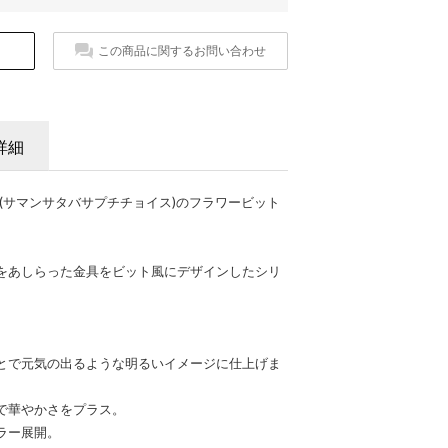
この商品に関するお問い合わせ
詳細
t Choice(サマンサタバサプチチョイス)のフラワービット
をあしらった金具をビット風にデザインしたシリ
とで元気の出るような明るいイメージに仕上げま
で華やかさをプラス。
ラー展開。