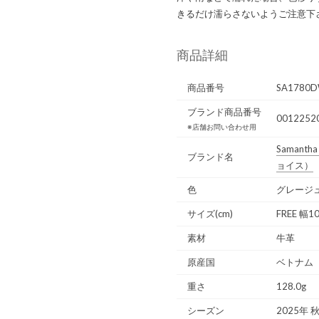
きるだけ濡らさないようご注意下
商品詳細
商品番号
SA1780D
ブランド商品番号
0012252
※店舗お問い合わせ用
Samantha 
ブランド名
ョイス）
色
グレージ
サイズ(cm)
FREE 幅1
素材
牛革
原産国
ベトナム
重さ
128.0g
シーズン
2025年 