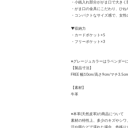
・小銭入れ部分ががま口で大きく
・がま口の金具にこだわり、ひね
・コンパクトなサイズ感で、女性
▼収納力
・カードポケット×5
・フリーポケット×3
※グレージュカラーはラベンダー
【製品寸法】
FREE 幅10cm/高さ9cm/マチ3.5c
【素材】
牛革
※本革(天然皮革)の商品について
素材の特性上、多少のキズやシワ
汗や雨などで濡れた場合、色移り