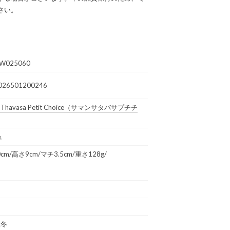
さい。
W025060
026501200246
Thavasa Petit Choice
（サマンサタバサプチチ
ュ
0cm/高さ9cm/マチ3.5cm/重さ128g/
秋冬