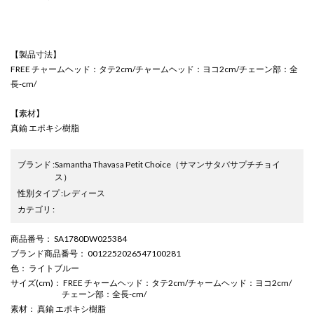
【製品寸法】
FREE チャームヘッド：タテ2cm/チャームヘッド：ヨコ2cm/チェーン部：全
長-cm/
【素材】
真鍮 エポキシ樹脂
ブランド
:
Samantha Thavasa Petit Choice
（サマンサタバサプチチョイ
ス）
性別タイプ
:
レディース
カテゴリ
:
商品番号
： SA1780DW025384
ブランド商品番号
： 0012252026547100281
色
： ライトブルー
サイズ(cm)
： FREE チャームヘッド：タテ2cm/チャームヘッド：ヨコ2cm/
チェーン部：全長-cm/
素材
： 真鍮 エポキシ樹脂