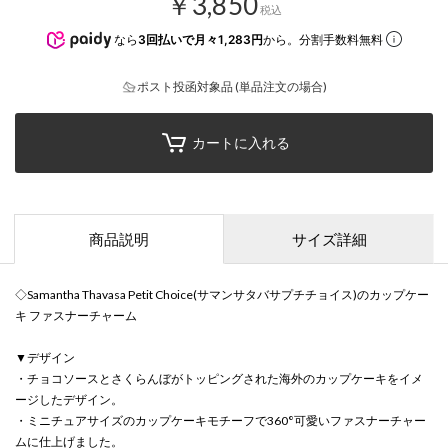
￥3,850
税込
なら
3回払いで月々1,283円
から。分割手数料無料
ポスト投函対象品 (単品注文の場合)
カートに入れる
商品説明
サイズ詳細
◇Samantha Thavasa Petit Choice(サマンサタバサプチチョイス)のカップケー
キ ファスナーチャーム
▼デザイン
・チョコソースとさくらんぼがトッピングされた海外のカップケーキをイメ
ージしたデザイン。
・ミニチュアサイズのカップケーキモチーフで360°可愛いファスナーチャー
ムに仕上げました。