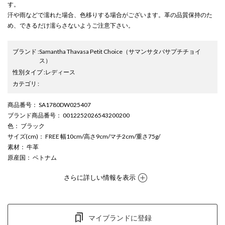
す。
汗や雨などで濡れた場合、色移りする場合がございます。革の品質保持のた
め、できるだけ濡らさないようご注意下さい。
ブランド
:
Samantha Thavasa Petit Choice
（サマンサタバサプチチョイ
ス）
性別タイプ
:
レディース
カテゴリ
:
商品番号
： SA1780DW025407
ブランド商品番号
： 0012252026543200200
色
： ブラック
サイズ(cm)
： FREE 幅10cm/高さ9cm/マチ2cm/重さ75g/
素材
： 牛革
原産国
： ベトナム
さらに詳しい情報を表示
マイブランドに登録