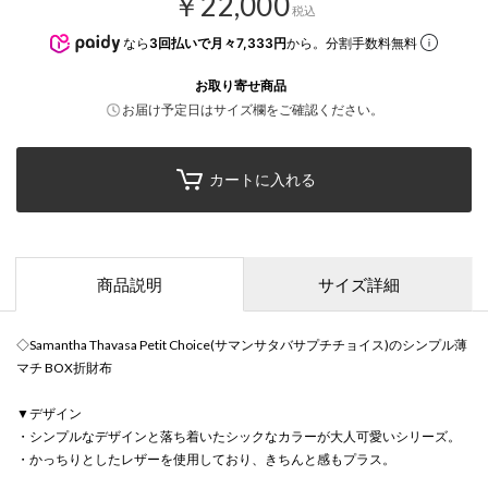
￥22,000
税込
なら
3回払いで月々7,333円
から。分割手数料無料
お取り寄せ商品
お届け予定日はサイズ欄をご確認ください。
カートに入れる
商品説明
サイズ詳細
◇Samantha Thavasa Petit Choice(サマンサタバサプチチョイス)のシンプル薄
マチ BOX折財布
▼デザイン
・シンプルなデザインと落ち着いたシックなカラーが大人可愛いシリーズ。
・かっちりとしたレザーを使用しており、きちんと感もプラス。