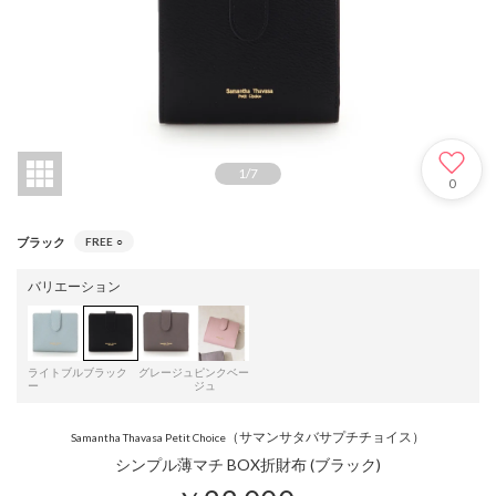
1
/
7
0
ブラック
FREE
○
バリエーション
ライトブル
ブラック
グレージュ
ピンクベー
ー
ジュ
（サマンサタバサプチチョイス）
Samantha Thavasa Petit Choice
シンプル薄マチ BOX折財布 (ブラック)