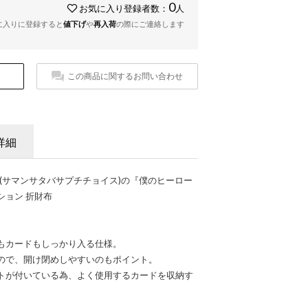
0
お気に入り登録者数：
人
に入りに登録すると
値下げ
や
再入荷
の際にご連絡します
この商品に関するお問い合わせ
詳細
t Choice(サマンサタバサプチチョイス)の『僕のヒーロー
ション 折財布
もカードもしっかり入る仕様。
ので、開け閉めしやすいのもポイント。
トが付いている為、よく使用するカードを収納す