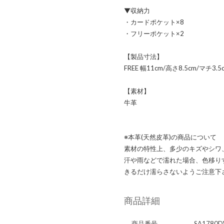
▼収納力
・カードポケット×8
・フリーポケット×2
【製品寸法】
FREE 幅11cm/高さ8.5cm/マチ3.5
【素材】
牛革
※本革(天然皮革)の商品について
素材の特性上、多少のキズやシワ
汗や雨などで濡れた場合、色移り
きるだけ濡らさないようご注意下
商品詳細
商品番号
SA1780D