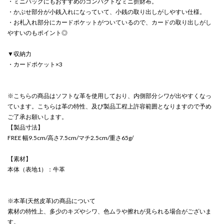
・ミニバッグにもおすすめのコンパクトなミニ折財布。
・かぶせ部分が小銭入れになっていて、小銭の取り出しがしやすい仕様。
・お札入れ部分にカードポケットがついているので、カードの取り出しがし
やすいのもポイント◎
▼収納力
・カードポケット×3
※こちらの商品はソフトな革を使用しており、内側部分シワが出やすくなっ
ています。こちらは革の特性、及び製品工程上許容範囲となりますので予め
ご了承お願いします。
【製品寸法】
FREE 幅9.5cm/高さ7.5cm/マチ2.5cm/重さ65g/
【素材】
本体（表地1）：牛革
※本革(天然皮革)の商品について
素材の特性上、多少のキズやシワ、色ムラや擦れが見られる場合がございま
す。