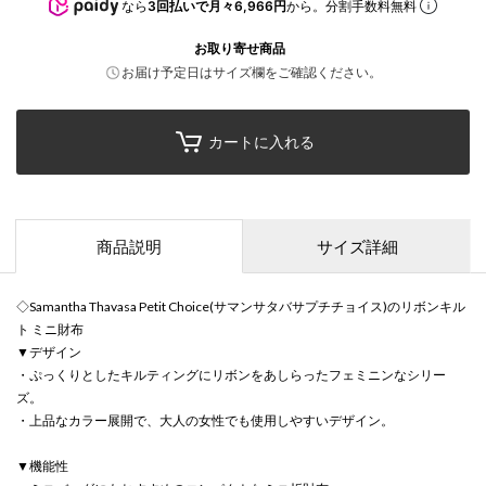
なら
3回払いで月々6,966円
から。分割手数料無料
お取り寄せ商品
お届け予定日はサイズ欄をご確認ください。
カートに入れる
商品説明
サイズ詳細
◇Samantha Thavasa Petit Choice(サマンサタバサプチチョイス)のリボンキル
ト ミニ財布
▼デザイン
・ぷっくりとしたキルティングにリボンをあしらったフェミニンなシリー
ズ。
・上品なカラー展開で、大人の女性でも使用しやすいデザイン。
▼機能性