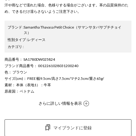
汗や雨などで濡れた場合、色移りする場合がございます。革の品質保持のた
め、できるだけ濡らさないようご注意下さい。
ブランド
:
Samantha Thavasa Petit Choice
（サマンサタバサプチチョイ
ス）
性別タイプ
:
レディース
カテゴリ
:
商品番号
： SA1780DW025824
ブランド商品番号
： 0012261028031200240
色
： ブラウン
サイズ(cm)
： FREE 幅9.5cm/高さ7.5cm/マチ2.5cm/重さ65g/
素材
： 本体（表地1）：牛革
原産国
： ベトナム
さらに詳しい情報を表示
マイブランドに登録