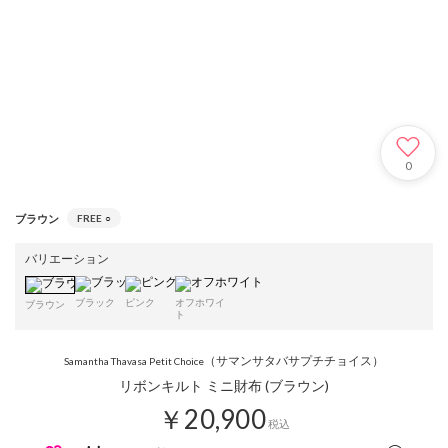
0
ブラウン
FREE
○
バリエーション
ブラック
ピンク
オフホワイ
ブラウン
ト
（サマンサタバサプチチョイス）
Samantha Thavasa Petit Choice
リボンキルト ミニ財布 (ブラウン)
￥20,900
税込