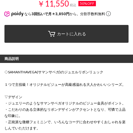
￥11,550
50%OFF
税込
なら
3回払いで月々3,850円
から。分割手数料無料
カートに入れる
商品説明
◇SAMANTHAVEGA(サマンサベガ)のジュエルリボンリュック
１つで主役級！オリジナルビジューが高級感溢れる大人かわいいシリーズ。
▽デザイン
・ジュエリーのようなサマンサベガオリジナルのビジュー金具がポイント。
・こだわりのある立体的なリボンデザインがアクセントとなり、可憐で上品
な印象に。
・正統派な微糖フェミニンで、いろんなコーデに合わせやすくおしゃれを楽
しんでいただけます。