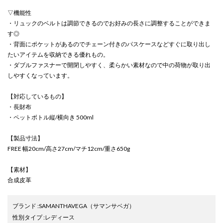
▽機能性
・リュックのベルトは調節できるのでお好みの長さに調整することができま
す◎
・背面にポケットがあるのでチェーン付きのパスケースなどすぐに取り出し
たいアイテムを収納できる優れもの。
・ダブルファスナーで開閉しやすく、柔らかい素材なので中の荷物が取り出
しやすくなっています。
【対応しているもの】
・長財布
・ペットボトル縦/横向き 500ml
【製品寸法】
FREE 幅20cm/高さ27cm/マチ12cm/重さ650g
【素材】
合成皮革
ブランド
:
SAMANTHAVEGA
（サマンサベガ）
性別タイプ
:
レディース