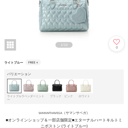
1
/
13
0
ライトブルー
FREE
○
バリエーション
ライトブル
ラベンダー
ミント
ブラック
ピンク
ホワイト
ー
（サマンサベガ）
SAMANTHAVEGA
■オンラインショップ＆一部店舗限定■エターナルハートキルトミ
ニボストン (ライトブルー)