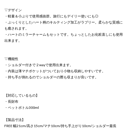
▽デザイン
・軽量＆小ぶりで使用感抜群。旅行にもデイリー使いにも◎
・ぷっくりとしたハート柄のキルティング加工がラブリー。柔らかな質感に
も癒されます。
・ハートのミラーチャームもセットです。ちょっとしたお化粧直しにも使用
出来ます。
▽機能性
・ショルダー付きで２wayで使用出来ます。
・内装は薄マチポケットがついており小物も収納しやすいです。
・持ち手が倒れるのでショルダーの際も収まりが良いです。
【対応しているもの】
・長財布
・ペットボトル300ml
【製品寸法】
FREE 幅21cm/高さ15cm/マチ10cm/持ち手上がり10cm/ショルダー最長