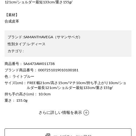
121cm/ショルダー最短133cm/重さ155g/
【素材】
合成皮革
ブランド
:
SAMANTHAVEGA
（サマンサベガ）
性別タイプ
:
レディース
カテゴリ
:
商品番号
： SA6473AW011738
ブランド商品番号
： 0007251019010100181
色
： ライトブルー
サイズ(cm)
： FREE 幅21cm/高さ15cm/マチ10cm/持ち手上がり10cm/ショ
ルダー最長121cm/ショルダー最短133cm/重さ155g/
持ち手の高さ(cm)
： 10.0cm
重さ
： 155.0g
さらに詳しい情報を表示