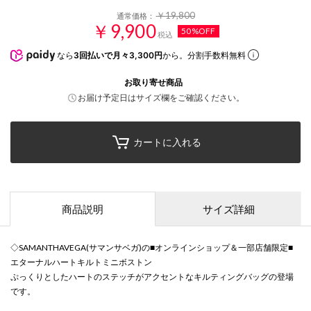
￥19,800
通常価格：
￥9,900
50%OFF
税込
なら
3回払いで月々3,300円
から。分割手数料無料
お取り寄せ商品
お届け予定日はサイズ欄をご確認ください。
カートに入れる
商品説明
サイズ詳細
◇SAMANTHAVEGA(サマンサベガ)の■オンラインショップ＆一部店舗限定■
エターナルハートキルトミニボストン
ぷっくりとしたハートのステッチがアクセントなキルティングバッグの登場
です。