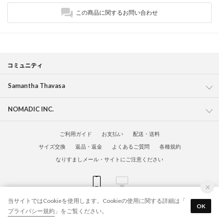
この商品に関するお問い合わせ
コミュニティ
Samantha Thavasa
NOMADIC INC.
ご利用ガイド
お支払い
配送・送料
サイズ交換
返品・返金
よくあるご質問
各種規約
なりすましメール・サイトにご注意ください
当サイトではCookieを使用します。Cookieの使用に関する詳細は「
© Samantha Global Official Online Shop All Rights Reserved.
OK
プライバシー規約
」をご覧ください。