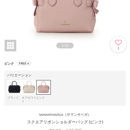
1
/
13
1
ピンク
FREE
○
バリエーション
ブラック
オフホワイ
ピンク
ト
（サマンサベガ）
SAMANTHAVEGA
スクエアリボンショルダーバッグ (ピンク)