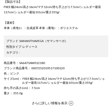
【製品寸法】
FREE 幅24cm/高さ16cm/マチ12cm/持ち手上がり7.5cm/ショルダー最長
117cm/ショルダー最短101cm/重さ355g/
【素材】
本体（表地1）：合成皮革 本体（裏地）：ポリエステル
ブランド
:
SAMANTHAVEGA
（サマンサベガ）
性別タイプ
:
レディース
カテゴリ
:
商品番号
： SA6473AW012180
ブランド商品番号
： 0007252019517100120
色
： ピンク
サイズ(cm)
： FREE 幅24cm/高さ16cm/マチ12cm/持ち手上がり7.5cm/ショ
ルダー最長117cm/ショルダー最短101cm/重さ355g/
持ち手の高さ(cm)
： 7.5cm
重さ
： 355.0g
さらに詳しい情報を表示