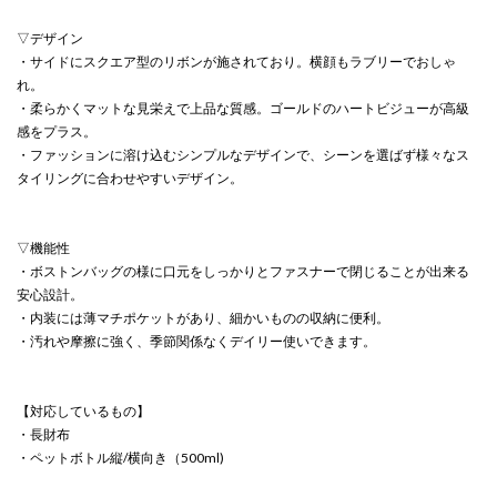
▽デザイン
・サイドにスクエア型のリボンが施されており。横顔もラブリーでおしゃ
れ。
・柔らかくマットな見栄えで上品な質感。ゴールドのハートビジューが高級
感をプラス。
・ファッションに溶け込むシンプルなデザインで、シーンを選ばず様々なス
タイリングに合わせやすいデザイン。
▽機能性
・ボストンバッグの様に口元をしっかりとファスナーで閉じることが出来る
安心設計。
・内装には薄マチポケットがあり、細かいものの収納に便利。
・汚れや摩擦に強く、季節関係なくデイリー使いできます。
【対応しているもの】
・長財布
・ペットボトル縦/横向き（500ml)