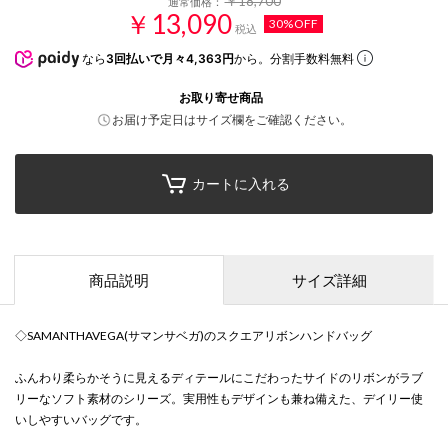
￥18,700
通常価格：
￥13,090
30%OFF
税込
なら
3回払いで月々4,363円
から。分割手数料無料
お取り寄せ商品
お届け予定日はサイズ欄をご確認ください。
カートに入れる
商品説明
サイズ詳細
◇SAMANTHAVEGA(サマンサベガ)のスクエアリボンハンドバッグ
ふんわり柔らかそうに見えるディテールにこだわったサイドのリボンがラブ
リーなソフト素材のシリーズ。実用性もデザインも兼ね備えた、デイリー使
いしやすいバッグです。