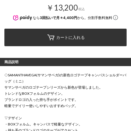
￥13,200
税込
なら
3回払いで月々4,400円
から。分割手数料無料
カートに入れる
商品説明
◇SAMANTHAVEGA(サマンサベガ)の新色ロゴテープキャンバスショルダーバ
ッグ（ミニ）
サマンサベガのロゴテープシリーズから新色が登場しました。
トレンドなBOXフォルムのデザイン。
ブランドロゴの入った持ち手がポイントです。
軽量でデイリー使いしやすいおすすめバッグ。
▽デザイン
・BOXフォルム。キャンバスで軽量なデザイン。
・持ち手のブランドロゴのテープがアクセント。