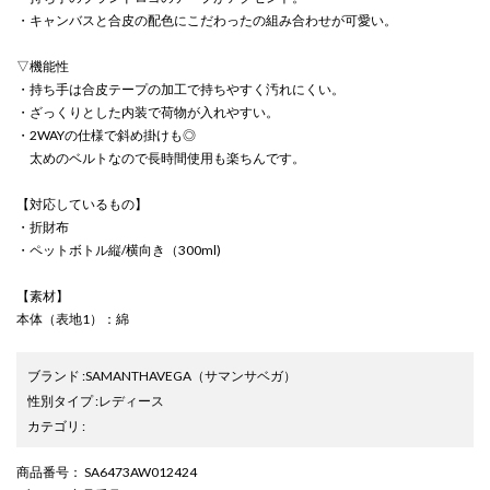
・キャンバスと合皮の配色にこだわったの組み合わせが可愛い。
▽機能性
・持ち手は合皮テープの加工で持ちやすく汚れにくい。
・ざっくりとした内装で荷物が入れやすい。
・2WAYの仕様で斜め掛けも◎
太めのベルトなので長時間使用も楽ちんです。
【対応しているもの】
・折財布
・ペットボトル縦/横向き（300ml)
【素材】
本体（表地1）：綿
ブランド
:
SAMANTHAVEGA
（サマンサベガ）
性別タイプ
:
レディース
カテゴリ
:
商品番号
： SA6473AW012424