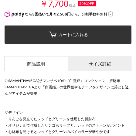
￥7,700
50%OFF
税込
なら
3回払いで月々2,566円
から。分割手数料無料
カートに入れる
商品説明
サイズ詳細
◇SAMANTHAVEGA(サマンサベガ)の『白雪姫』コレクション 折財布
SAMANTHAVEGAより「白雪姫」の世界観やモチーフをデザインに落とし込
んだアイテムが登場
▽デザイン
・りんごを見立てたレッドとグリーンを使用した折財布
・オリジナルで作成したリンゴもリーフと、レッドのストーンがポイント
・お財布を開けるとレッドとグリーンのバイカラーが華やかです。