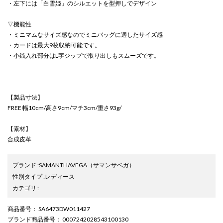
・左下には「白雪姫」のシルエットを型押しでデザイン
▽機能性
・ミニマムなサイズ感なのでミニバッグに適したサイズ感
・カードは最大9枚収納可能です。
・小銭入れ部分はL字ジップで取り出しもスムーズです。
【製品寸法】
FREE 幅10cm/高さ9cm/マチ3cm/重さ93g/
【素材】
合成皮革
ブランド
:
SAMANTHAVEGA
（サマンサベガ）
性別タイプ
:
レディース
カテゴリ
:
商品番号
： SA6473DW011427
ブランド商品番号
： 0007242028543100130