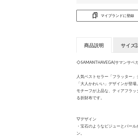
マイブランドに登録
商品説明
サイズ
◇SAMANTHAVEGA(サマンサ
人気ベストセラー「フラッター」
「大人かわいい」デザインが登場
モチーフが上品な、ティアフラッ
る折財布です。
▽デザイン
・宝石のようなビジューとパール
ン。