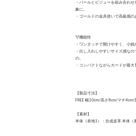
・パールとビジューを組み合わせ
象に。
・ゴールドの金具使いで高級感の
▽機能性
・ワンタッチで開けやすく、小銭
・出し入れしやすいサイズ感なの
の。
・コンパクトながらカードが最大
【製品寸法】
FREE 幅10cm/高さ8cm/マチ4cm/
【素材】
本体（表地1）：合成皮革 本体（