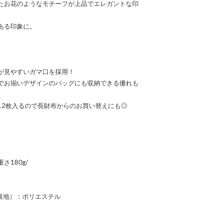
たお花のようなモチーフが上品でエレガントな印
ある印象に。
が見やすいガマ口を採用！
でお揃いデザインのバッグにも収納できる優れも
12枚入るので長財布からのお買い替えにも◎
重さ180g/
裏地）：ポリエステル