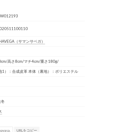
DW012193
020511100110
HAVEGA
（サマンサベガ）
10cm/高さ8cm/マチ4cm/重さ180g/
地1）：合成皮革 本体（裏地）：ポリエステル
秋冬
ス
URLをコピー