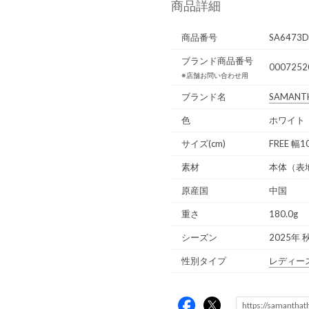
商品詳細
商品番号
SA6473
ブランド商品番号
0007252
※店舗お問い合わせ用
ブランド名
SAMANT
色
ホワイト
サイズ(cm)
FREE 幅
素材
本体（表
原産国
中国
重さ
180.0g
シーズン
2025年 
性別タイプ
レディー