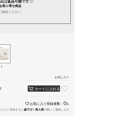
品は
返品可能
です
お取り寄せ商品
ご確認ください。
イト
お気に入り
荷
カートに入れる
0
お気に入り登録者数：
人
に入りに登録すると
値下げ
や
再入荷
の際にご連絡します