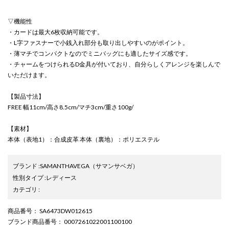
▽機能性
・カードは最大6枚収納可能です。
・L字ファスナーで小銭入れ部分も取り出しやすいのがポイント。
・薄マチでコンパクトなのでミニバッグにも適したサイズ感です。
・チャームをつけられるD金具が付いており、自分らしくアレンジを楽しんで
いただけます。
【製品寸法】
FREE 幅11cm/高さ8.5cm/マチ3cm/重さ100g/
【素材】
本体（表地1）：合成皮革 本体（裏地）：ポリエステル
ブランド
:
SAMANTHAVEGA
（サマンサベガ）
性別タイプ
:
レディース
カテゴリ
:
商品番号
： SA6473DW012615
ブランド商品番号
： 0007261022001100100