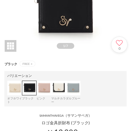
1
/
7
0
ブラック
FREE
×
バリエーション
オフホワイ
ブラック
ピンク
マルチカラ
ダルブルー
ト
ー
（サマンサベガ）
SAMANTHAVEGA
ロゴ金具折財布 (ブラック)