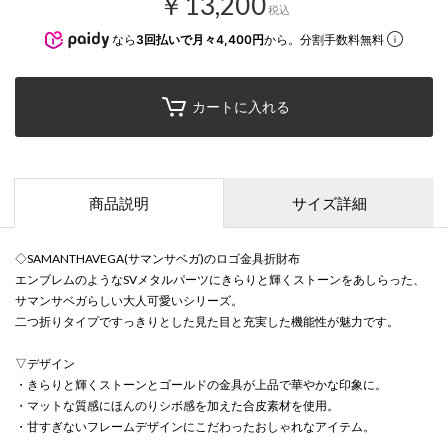
￥13,200
税込
なら
3回払いで月々4,400円
から。分割手数料無料
カートに入れる
商品説明
サイズ詳細
◇SAMANTHAVEGA(サマンサベガ)のロゴ金具折財布
エンブレムのようなSVメタルパーツにきらりと輝くストーンをあしらった、
サマンサベガらしい大人可愛いシリーズ。
二つ折りタイプですっきりとした見た目と充実した機能性が魅力です。
▽デザイン
・きらりと輝くストーンとゴールドの金具が上品で華やかな印象に。
・マットな質感にほんのりシボ感を加えた合皮素材を使用。
・甘すぎないフレームデザインにこだわったおしゃれなアイテム。