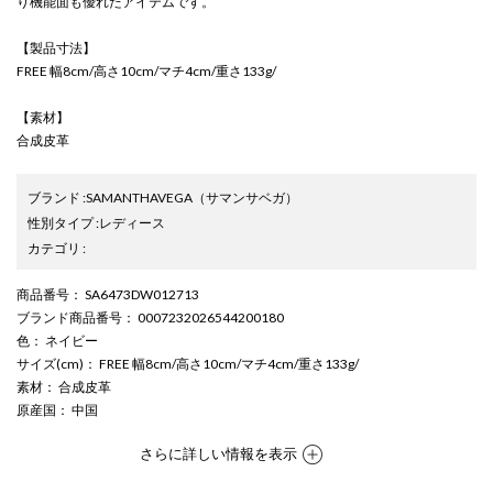
り機能面も優れたアイテムです。
【製品寸法】
FREE 幅8cm/高さ10cm/マチ4cm/重さ133g/
【素材】
合成皮革
ブランド
:
SAMANTHAVEGA
（サマンサベガ）
性別タイプ
:
レディース
カテゴリ
:
商品番号
： SA6473DW012713
ブランド商品番号
： 0007232026544200180
色
： ネイビー
サイズ(cm)
： FREE 幅8cm/高さ10cm/マチ4cm/重さ133g/
素材
： 合成皮革
原産国
： 中国
さらに詳しい情報を表示