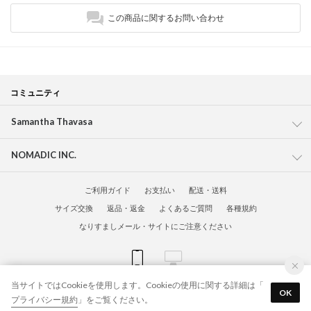
この商品に関するお問い合わせ
コミュニティ
Samantha Thavasa
NOMADIC INC.
ご利用ガイド
お支払い
配送・送料
サイズ交換
返品・返金
よくあるご質問
各種規約
なりすましメール・サイトにご注意ください
当サイトではCookieを使用します。Cookieの使用に関する詳細は「
© Samantha Global Official Online Shop All Rights Reserved.
OK
プライバシー規約
」をご覧ください。