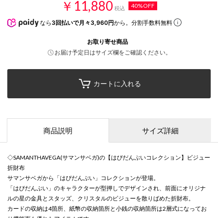
￥11,880
40%OFF
税込
なら
3回払いで月々3,960円
から。分割手数料無料
お取り寄せ商品
お届け予定日はサイズ欄をご確認ください。
カートに入れる
商品説明
サイズ詳細
◇SAMANTHAVEGA(サマンサベガ)の【はぴだんぶいコレクション】ビジュー
折財布
サマンサベガから「はぴだんぶい」コレクションが登場。
「はぴだんぶい」のキャラクターが型押しでデザインされ、前面にオリジナ
ルの星の金具とスタッズ、クリスタルのビジューを散りばめた折財布。
カードの収納は4箇所、紙幣の収納箇所と小銭の収納箇所は2層式になってお