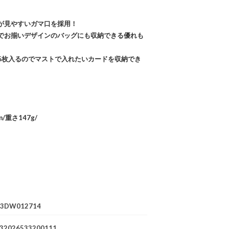
が見やすいガマ口を採用！
でお揃いデザインのバッグにも収納できる優れも
6枚入るのでマストで入れたいカードを収納でき
m/重さ147g/
73DW012714
32026533200111