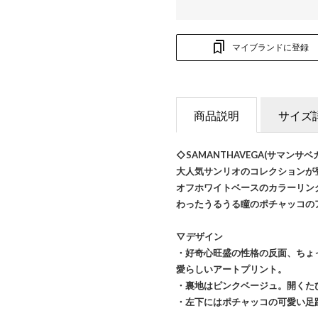
マイブランドに登録
商品説明
サイズ
◇SAMANTHAVEGA(サマン
大人気サンリオのコレクションが
オフホワイトベースのカラーリン
わったうるうる瞳のポチャッコの
▽デザイン
・好奇心旺盛の性格の反面、ちょ
愛らしいアートプリント。
・裏地はピンクベージュ。開くた
・左下にはポチャッコの可愛い足