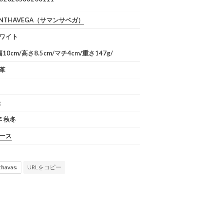
NTHAVEGA
（サマンサベガ）
ワイト
 幅10cm/高さ8.5cm/マチ4cm/重さ147g/
革
g
年 秋冬
ース
URLをコピー