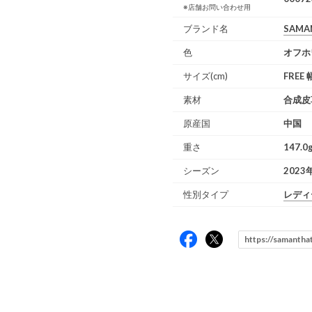
※店舗お問い合わせ用
ブランド名
SAMA
色
オフホ
サイズ(cm)
FREE
素材
合成皮
原産国
中国
重さ
147.0
シーズン
2023
性別タイプ
レディ