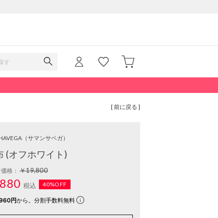
[ 前に戻る ]
HAVEGA
（サマンサベガ）
 (オフホワイト)
￥19,800
常価格：
880
40%OFF
税込
960円
から。分割手数料無料