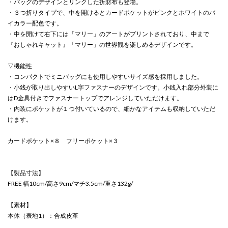
・バッグのデザインとリンクした折財布も登場。
・３つ折りタイプで、中を開けるとカードポケットがピンクとホワイトのバ
イカラー配色です。
・中を開けて右下には「マリー」のアートがプリントされており、中まで
『おしゃれキャット』「マリー」の世界観を楽しめるデザインです。
▽機能性
・コンパクトでミニバッグにも使用しやすいサイズ感を採用しました。
・小銭が取り出しやすいL字ファスナーのデザインです。小銭入れ部分外装に
はD金具付きでファスナートップでアレンジしていただけます。
・内装にポケットが１つ付いているので、細かなアイテムも収納していただ
けます。
カードポケット×８ フリーポケット×３
【製品寸法】
FREE 幅10cm/高さ9cm/マチ3.5cm/重さ132g/
【素材】
本体（表地1）：合成皮革