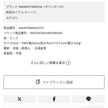
ブランド
:
SAMANTHAVEGA
（サマンサベガ）
性別タイプ
:
レディース
カテゴリ
:
商品番号
： SA6473DW012791
ブランド商品番号
： 0007261022003100120
色
： ピンク
サイズ(cm)
： FREE 幅10cm/高さ9cm/マチ3.5cm/重さ132g/
素材
： 本体（表地1）：合成皮革
原産国
： 中国
さらに詳しい情報を表示
マイブランドに登録