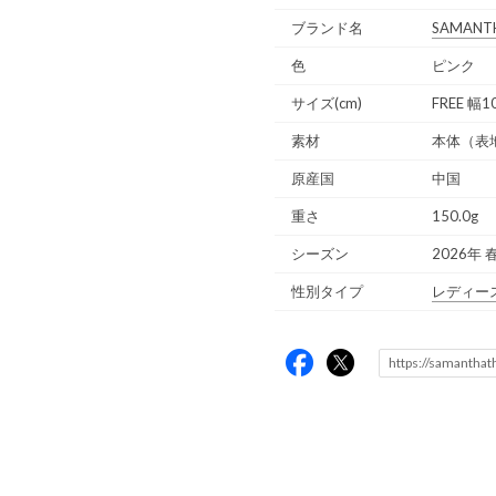
ブランド名
SAMANT
色
ピンク
サイズ(cm)
FREE 幅
素材
本体（表
原産国
中国
重さ
150.0g
シーズン
2026年 
性別タイプ
レディー