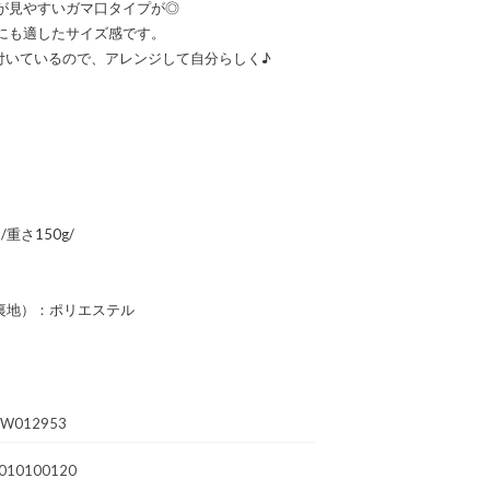
が見やすいガマ口タイプが◎
にも適したサイズ感です。
付いているので、アレンジして自分らしく♪
m/重さ150g/
裏地）：ポリエステル
DW012953
010100120