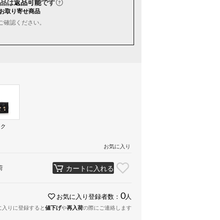
品は
返品可能
です
お取り寄せ商品
ご確認ください。
ック
お気に入り
荷
カートに入れる
0
お気に入り登録者数：
人
に入りに登録すると
値下げ
や
再入荷
の際にご連絡します