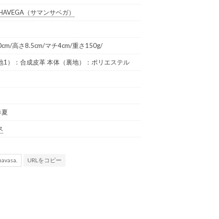
HAVEGA
（サマンサベガ）
10cm/高さ8.5cm/マチ4cm/重さ150g/
地1）：合成皮革 本体（裏地）：ポリエステル
春夏
ス
URLをコピー