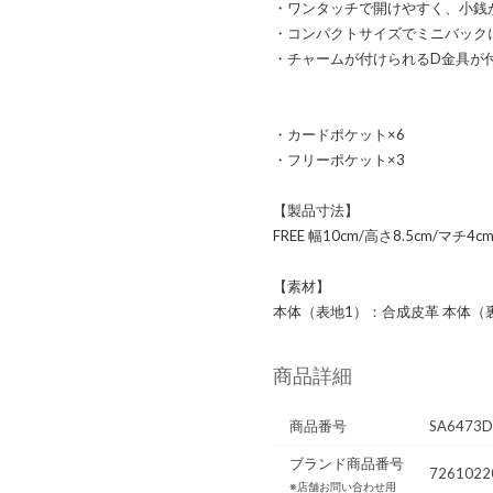
・ワンタッチで開けやすく、小銭
・コンパクトサイズでミニバック
・チャームが付けられるD金具が
・カードポケット×6
・フリーポケット×3
【製品寸法】
FREE 幅10cm/高さ8.5cm/マチ4c
【素材】
本体（表地1）：合成皮革 本体（
商品詳細
商品番号
SA6473
ブランド商品番号
7261022
※店舗お問い合わせ用