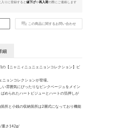
に入りに登録すると
値下げ
や
再入荷
の際にご連絡します
この商品に関するお問い合わせ
詳細
サベガ)の【ニャニィニュニェニョンコレクション】ビ
ェニョンコレクションが登場。
しい雰囲気にぴったりなピンクベージュをメイン
りばめられたハートビジューとハートの箔押しが
納箇所と小銭の収納箇所は2層式になっており機能
m/重さ142g/