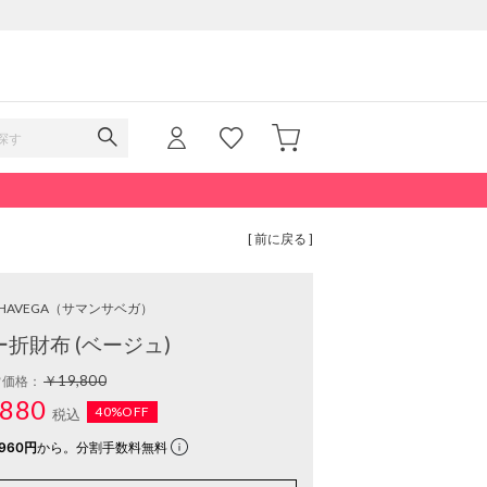
[ 前に戻る ]
HAVEGA
（サマンサベガ）
折財布 (ベージュ)
￥19,800
常価格：
880
40%OFF
税込
960円
から。分割手数料無料