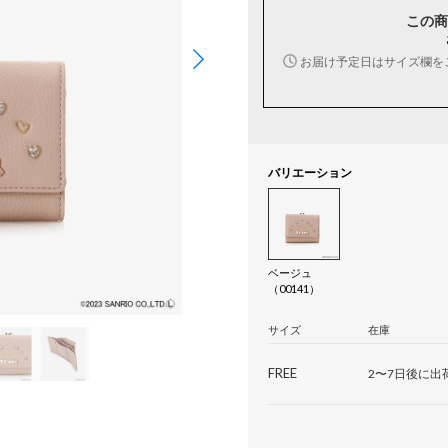
この商
お届け予定日はサイズ欄を
バリエーション
ベージュ
（00141）
サイズ
在庫
FREE
2〜7日後に出