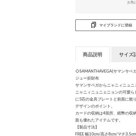
お気
マイブランドに登録
商品説明
サイズ
◇SAMANTHAVEGA(サマン
ジュー折財布
サマンサベガからニャニィニュニ
ニャニィニュニェニョンの可愛ら
に5匹の金具プレートと前面に散
デザインのポイント。
カードの収納は4箇所、紙幣の収
面も優れたアイテムです。
【製品寸法】
FREE 幅10cm/高さ8cm/マチ3.5c