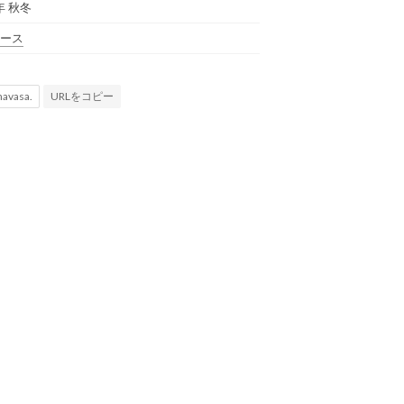
年 秋冬
ース
URLをコピー