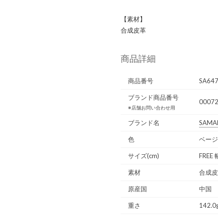
【素材】
合成皮革
商品詳細
商品番号
SA64
ブランド商品番号
0007
※店舗お問い合わせ用
ブランド名
SAMA
色
ベージ
サイズ(cm)
FREE
素材
合成皮
原産国
中国
重さ
142.0