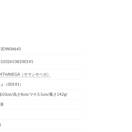
73DW04645
232026538200141
NTHAVEGA
（サマンサベガ）
ュ（00141）
 幅10cm/高さ8cm/マチ3.5cm/重さ142g/
革
g