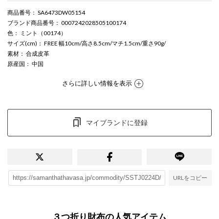
商品番号
： SA6473DW05154
ブランド商品番号
： 0007242028505100174
色
： ミント（00174）
サイズ(cm)
： FREE 幅10cm/高さ8.5cm/マチ1.5cm/重さ90g/
素材
： 合成皮革
原産国
： 中国
さらに詳しい情報を表示
マイブランドに登録
URLをコピー
３つ折り財布の人気アイテム