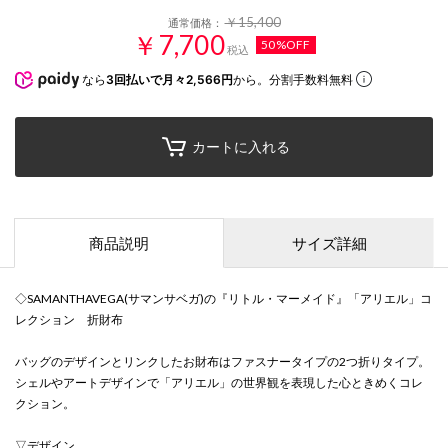
￥15,400
通常価格：
￥7,700
50%OFF
税込
なら
3回払いで月々2,566円
から。分割手数料無料
カートに入れる
商品説明
サイズ詳細
◇SAMANTHAVEGA(サマンサベガ)の『リトル・マーメイド』「アリエル」コ
レクション 折財布
バッグのデザインとリンクしたお財布はファスナータイプの2つ折りタイプ。
シェルやアートデザインで「アリエル」の世界観を表現した心ときめくコレ
クション。
▽デザイン