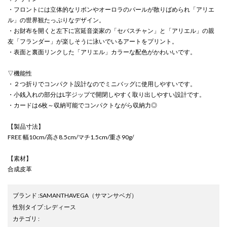
・フロントには立体的なリボンやオーロラのパールが散りばめられ「アリエ
ル」の世界観たっぷりなデザイン。
・お財布を開くと左下に宮延音楽家の「セバスチャン」と「アリエル」の親
友「フランダー」が楽しそうに泳いでいるアートをプリント。
・表面と裏面リンクした「アリエル」カラーな配色がかわいいです。
▽機能性
・２つ折りでコンパクト設計なのでミニバッグに使用しやすいです。
・小銭入れの部分はL字ジップで開閉しやすく取り出しやすい設計です。
・カードは6枚～収納可能でコンパクトながら収納力◎
【製品寸法】
FREE 幅10cm/高さ8.5cm/マチ1.5cm/重さ90g/
【素材】
合成皮革
ブランド
:
SAMANTHAVEGA
（サマンサベガ）
性別タイプ
:
レディース
カテゴリ
: