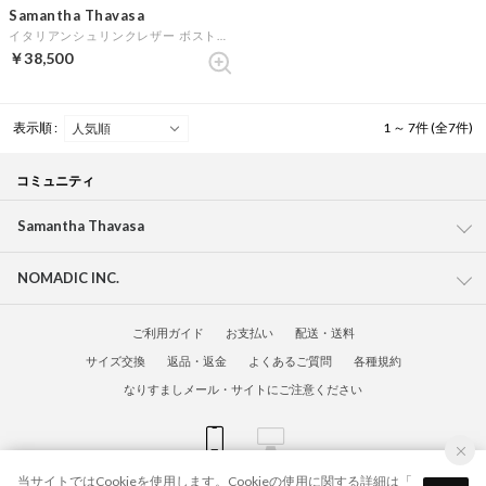
Samantha Thavasa
イタリアンシュリンクレザー ボストンバッグ (キャメル)
￥38,500
表示順 :
1 ～ 7件 (全7件)
コミュニティ
Samantha Thavasa
NOMADIC INC.
ご利用ガイド
お支払い
配送・送料
サイズ交換
返品・返金
よくあるご質問
各種規約
なりすましメール・サイトにご注意ください
当サイトではCookieを使用します。Cookieの使用に関する詳細は「
© Samantha Global Official Online Shop All Rights Reserved.