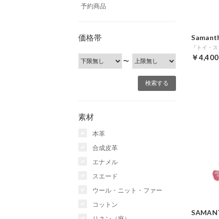
予約商品
価格帯
Samanth
￥4,400
〜
素材
本革
合成皮革
エナメル
スエード
ウール・ニット・ファー
コットン
SAMAN
リネン（麻）