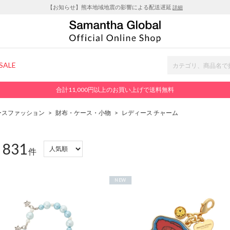
【お知らせ】熊本地域地震の影響による配送遅延
詳細
SALE
合計11,000円以上のお買い上げで送料無料
ースファッション
>
財布・ケース・小物
>
レディース チャーム
831
：
件
NEW